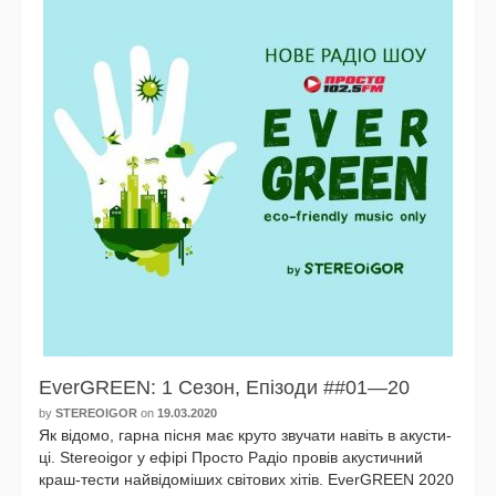
EverGREEN: 1 Сезон, Eпізоди ##01—20
by
STEREOIGOR
on
19.03.2020
Як відо­мо, гар­на піс­ня має кру­то зву­ча­ти навіть в аку­сти­
ці. Stereoigor у ефірі Просто Радіо про­вів аку­стич­ний
краш-тести най­ві­до­мі­ших світо­вих хітів. EverGREEN 2020