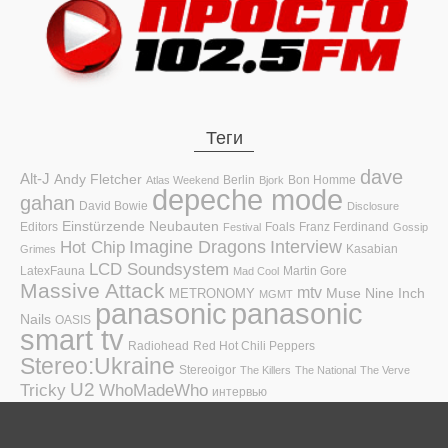
Теги
dave
Alt-J
Andy Fletcher
Berlin
Bon Homme
Atlas Weekend
Bjork
depeche mode
gahan
David Bowie
Disclosure
Einstürzende Neubauten
Editors
Foals
Franz Ferdinand
Festival
Gossip
Hot Chip
Imagine Dragons
Interview
Kasabian
Grimes
LCD Soundsystem
LatexFauna
Martin Gore
Mad Cool
Massive Attack
mtv
Muse
Nine Inch
METRONOMY
MGMT
panasonic
panasonic
Nails
OASIS
smart tv
Radiohead
Red Hot Chili Peppers
Stereo:Ukraine
Stereoigor
The Killers
The National
The Verve
U2
Tricky
WhoMadeWho
интервью