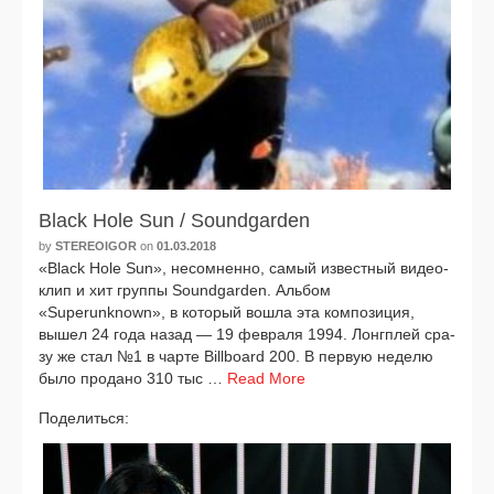
Black Hole Sun / Soundgarden
by
STEREOIGOR
on
01.03.2018
«Black Hole Sun», несо­мнен­но, самый извест­ный видео­
клип и хит груп­пы Soundgarden. Альбом
«Superunknown», в кото­рый вошла эта ком­по­зи­ция,
вышел 24 года назад — 19 фев­ра­ля 1994. Лонгплей сра­
зу же стал №1 в чар­те Billboard 200. В первую неде­лю
было про­да­но 310 тыс …
Read More
Поделиться:
Facebook
VK
Twitter
Telegram
Отправить