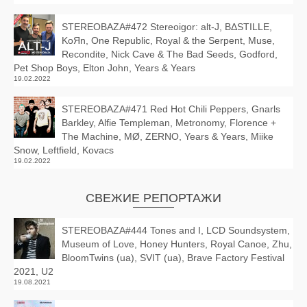
STEREOBAZA#472 Stereoigor: alt‑J, BΔSTILLE,
KoЯn, One Republic, Royal & the Serpent, Muse,
Recondite, Nick Cave & The Bad Seeds, Godford,
Pet Shop Boys, Elton John, Years & Years
19.02.2022
STEREOBAZA#471 Red Hot Chili Peppers, Gnarls
Barkley, Alfie Templeman, Metronomy, Florence +
The Machine, MØ, ZERNO, Years & Years, Miike
Snow, Leftfield, Kovacs
19.02.2022
СВЕЖИЕ РЕПОРТАЖИ
STEREOBAZA#444 Tones and I, LCD Soundsystem,
Museum of Love, Honey Hunters, Royal Canoe, Zhu,
BloomTwins (ua), SVIT (ua), Brave Factory Festival
2021, U2
19.08.2021