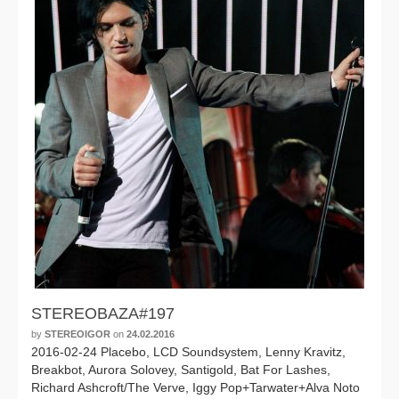
PANASONIC SMART TV
Elton John
,
Linkin Park
,
Muse
,
Pet Shop Boys
,
Placebo
,
Soundgarden
,
Spice Girls
,
Sting
,
Океан Ельзи
STEREOBAZA#197
by
STEREOIGOR
on
24.02.2016
2016-02-24 Placebo, LCD Soundsystem, Lenny Kravitz,
Breakbot, Aurora Solovey, Santigold, Bat For Lashes,
Richard Ashcroft/The Verve, Iggy Pop+Tarwater+Alva Noto