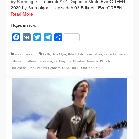
by Stereoigor — episode# 01 Depeche Mode EverGREEN
2020 by Stereoigor — episode# 02 Editors EverGREEN …
Read More
Поделиться:
Facebook
VK
Twitter
Telegram
Отправить
audio
,
news
A-HA
,
Biffy Clyro
,
Billie Eilish
,
dave gahan
,
depeche mode
,
Editors
,
Eurythmics
,
inxs
,
magine Dragons
,
Metallica
,
Nirvana
,
Placebo
,
Radiohead
,
Red Hot Chili Peppers
,
REM
,
RHCP
,
Status Quo
,
U2