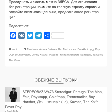
Прослушать и ска­чать мож­но ЗДЕСЬ. Для ска­чи­ва­ния
без реги­стра­ции нажми­те на крас­ную стрел­ку спра­ва и
закрой­те всплы­ва­ю­щее окно, пред­ла­га­ю­щее реги­стра­
цию.
Поделиться:
Facebook
VK
Twitter
Telegram
Отправить
audio
Alva Noto
,
Aurora Solovey
,
Bat For Lashes
,
Breakbot
,
Iggy Pop
,
LCD Soundsystem
,
Lenny Kravitz
,
Placebo
,
Richard Ashcroft
,
Santigold
,
Tarwater
,
The Verve
СВЕЖИЕ ВЫПУСКИ
STEREOBAZA#473 Stereoigor: Portugal.The Man,
Eels, Röyksopp, Goldfrapp, Trentemøller, Boy
Harsher, Діти Інженерів (ua), Kovacs, The Knife,
Fever Ray
24.02.2022