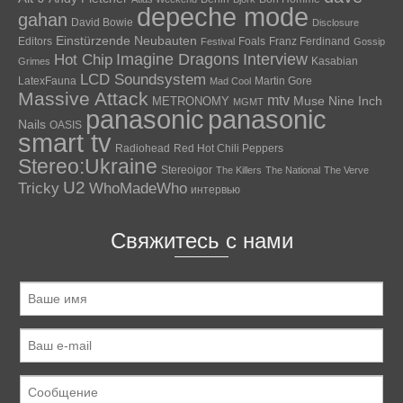
depeche mode
gahan
David Bowie
Disclosure
Einstürzende Neubauten
Editors
Foals
Franz Ferdinand
Festival
Gossip
Hot Chip
Imagine Dragons
Interview
Kasabian
Grimes
LCD Soundsystem
LatexFauna
Martin Gore
Mad Cool
Massive Attack
mtv
Muse
Nine Inch
METRONOMY
MGMT
panasonic
panasonic
Nails
OASIS
smart tv
Radiohead
Red Hot Chili Peppers
Stereo:Ukraine
Stereoigor
The Killers
The National
The Verve
U2
Tricky
WhoMadeWho
интервью
Свяжитесь с нами