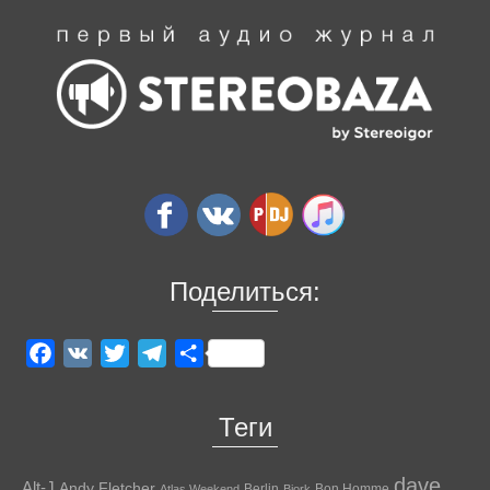
Поделиться:
Facebook
VK
Twitter
Telegram
Отправить
Теги
dave
Alt-J
Andy Fletcher
Berlin
Bon Homme
Atlas Weekend
Bjork