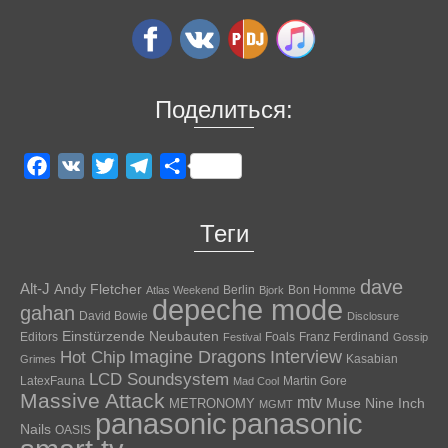
Поделиться:
Facebook
VK
Twitter
Telegram
Отправить
Теги
dave
Alt-J
Andy Fletcher
Berlin
Bon Homme
Atlas Weekend
Bjork
depeche mode
gahan
David Bowie
Disclosure
Einstürzende Neubauten
Editors
Foals
Franz Ferdinand
Festival
Gossip
Hot Chip
Imagine Dragons
Interview
Kasabian
Grimes
LCD Soundsystem
LatexFauna
Martin Gore
Mad Cool
Massive Attack
mtv
Muse
Nine Inch
METRONOMY
MGMT
panasonic
panasonic
Nails
OASIS