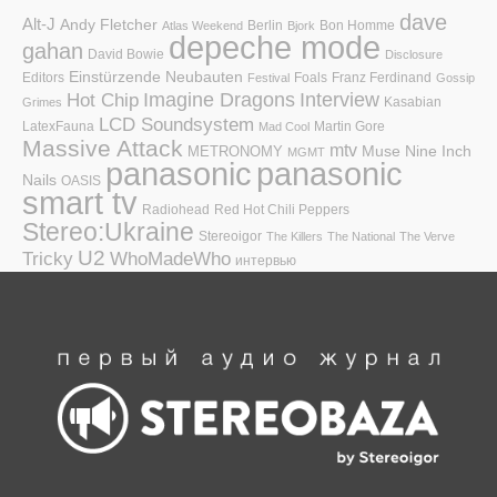
dave
Alt-J
Andy Fletcher
Berlin
Bon Homme
Atlas Weekend
Bjork
depeche mode
gahan
David Bowie
Disclosure
Einstürzende Neubauten
Editors
Foals
Franz Ferdinand
Festival
Gossip
Hot Chip
Imagine Dragons
Interview
Kasabian
Grimes
LCD Soundsystem
LatexFauna
Martin Gore
Mad Cool
Massive Attack
mtv
Muse
Nine Inch
METRONOMY
MGMT
panasonic
panasonic
Nails
OASIS
smart tv
Radiohead
Red Hot Chili Peppers
Stereo:Ukraine
Stereoigor
The Killers
The National
The Verve
U2
Tricky
WhoMadeWho
интервью