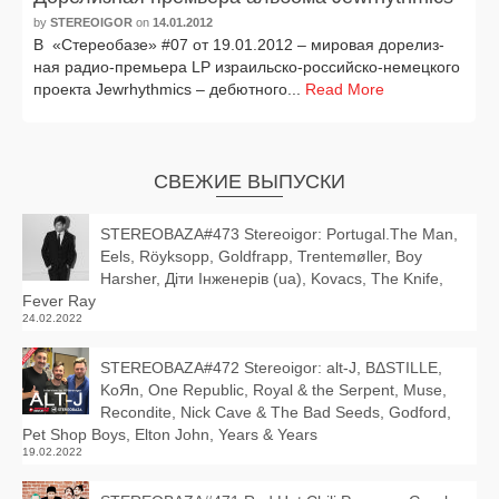
by
STEREOIGOR
on
14.01.2012
В «Стереобазе» #07 от 19.01.2012 – миро­вая доре­лиз­
ная радио-премьера LP израильско-российско-немецкого
про­ек­та Jewrhythmics – дебют­но­го...
Read More
СВЕЖИЕ ВЫПУСКИ
STEREOBAZA#473 Stereoigor: Portugal.The Man,
Eels, Röyksopp, Goldfrapp, Trentemøller, Boy
Harsher, Діти Інженерів (ua), Kovacs, The Knife,
Fever Ray
24.02.2022
STEREOBAZA#472 Stereoigor: alt‑J, BΔSTILLE,
KoЯn, One Republic, Royal & the Serpent, Muse,
Recondite, Nick Cave & The Bad Seeds, Godford,
Pet Shop Boys, Elton John, Years & Years
19.02.2022