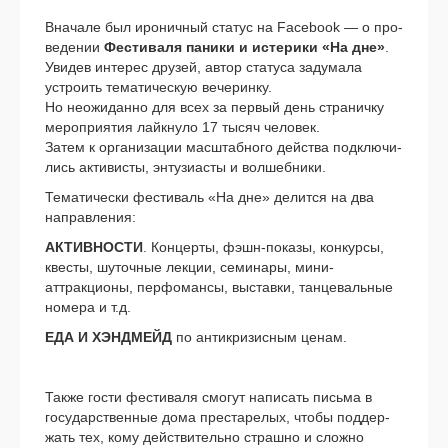
Вначале был иро­нич­ный ста­тус на Facebook — о про­
ве­де­нии
Фестиваля пани­ки и исте­ри­ки «На дне»
.
Увидев инте­рес дру­зей, автор ста­ту­са заду­ма­ла
устро­ить тема­ти­че­скую вече­рин­ку.
Но неожи­дан­но для всех за пер­вый день стра­нич­ку
меро­при­я­тия лайк­ну­ло 17 тысяч чело­век.
Затем к орга­ни­за­ции мас­штаб­но­го дей­ства под­клю­чи­
лись акти­ви­сты, энту­зи­а­сты и вол­шеб­ни­ки.
Тематически фести­валь «На дне» делит­ся на два
направ­ле­ния:
АКТИВНОСТИ
. Концерты, фэшн-показы, кон­кур­сы,
кве­сты, шуточ­ные лек­ции, семи­на­ры, мини-
аттракционы, пер­фо­ман­сы, выстав­ки, тан­це­валь­ные
номе­ра и т.д.
ЕДА И ХЭНДМЕЙД
по анти­кри­зис­ным ценам.
Также гости фести­ва­ля смо­гут напи­сать пись­ма в
госу­дар­ствен­ные дома пре­ста­ре­лых, что­бы под­дер­
жать тех, кому дей­стви­тель­но страш­но и слож­но