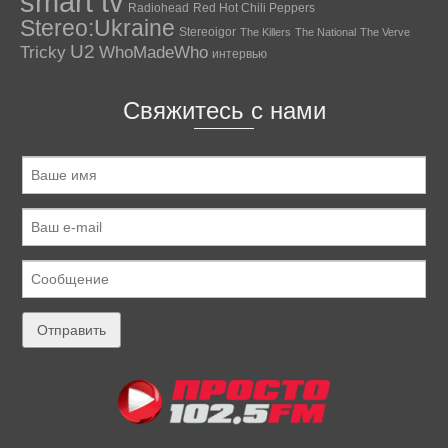
smart tv
Radiohead
Red Hot Chili Peppers
Stereo:Ukraine
Stereoigor
The Killers
The National
The Verve
U2
Tricky
WhoMadeWho
интервью
Свяжитесь с нами