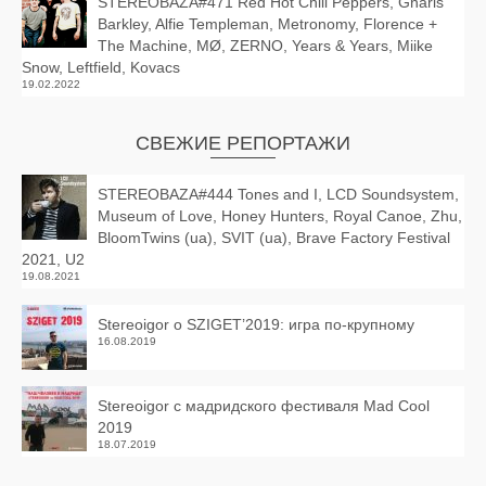
STEREOBAZA#471 Red Hot Chili Peppers, Gnarls
Barkley, Alfie Templeman, Metronomy, Florence +
The Machine, MØ, ZERNO, Years & Years, Miike
Snow, Leftfield, Kovacs
19.02.2022
СВЕЖИЕ РЕПОРТАЖИ
STEREOBAZA#444 Tones and I, LCD Soundsystem,
Museum of Love, Honey Hunters, Royal Canoe, Zhu,
BloomTwins (ua), SVIT (ua), Brave Factory Festival
2021, U2
19.08.2021
Stereoigor о SZIGET’2019: игра по-крупному
16.08.2019
Stereoigor с мадридского фестиваля Mad Cool
2019
18.07.2019