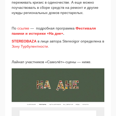
пере­жи­вать кри­зис в оди­но­че­стве. А еще мож­но
поучаст­во­вать в сбо­ре средств на ремонт и дру­гие
нуж­ды реги­о­наль­ных домов пре­ста­ре­лых.
По
ссыл­ке
— подроб­ная про­грам­ма
Фестиваля
пани­ки и исте­ри­ки «На дне»
.
STEREOBAZA
в лице авто­ра Stereoigor опре­де­ле­на в
Зону Турбулентности
.
Лайнап участ­ни­ков «Самолёт»-сцены — ниже.