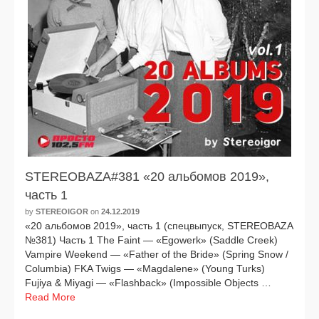
STEREOBAZA#381 «20 альбомов 2019»,
часть 1
by
STEREOIGOR
on
24.12.2019
«20 аль­бо­мов 2019», часть 1 (спец­вы­пуск, STEREOBAZA
№381) Часть 1 The Faint — «Egowerk» (Saddle Creek)
Vampire Weekend — «Father of the Bride» (Spring Snow /
Columbia) FKA Twigs — «Magdalene» (Young Turks)
Fujiya & Miyagi — «Flashback» (Impossible Objects …
Read More