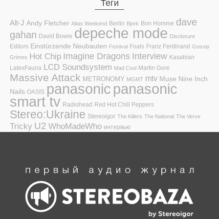
Теги
dave
Alt-J
Andy Fletcher
Berlin
Bon Homme
Atlas Weekend
Bjork
depeche mode
gahan
David Bowie
Disclosure
Einstürzende Neubauten
Editors
Foals
Franz Ferdinand
Festival
Gossip
Hot Chip
Imagine Dragons
Interview
Kasabian
Grimes
LCD Soundsystem
LatexFauna
Martin Gore
Mad Cool
Massive Attack
mtv
Muse
Nine Inch
METRONOMY
MGMT
panasonic
panasonic
Nails
OASIS
smart tv
Radiohead
Red Hot Chili Peppers
Stereo:Ukraine
Stereoigor
The Killers
The National
The Verve
U2
Tricky
WhoMadeWho
интервью