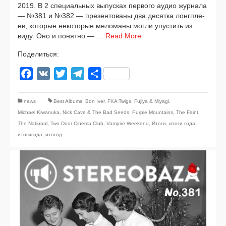
2019. В 2 спе­ци­аль­ных выпус­ках пер­во­го аудио жур­на­ла
— №381 и №382 — пре­зен­то­ва­ны два десят­ка лонг­пле­
ев, кото­рые неко­то­рые мело­ма­ны мог­ли упу­стить из
виду. Оно и понят­но — …
Read More
Поделиться:
Facebook
VK
Twitter
Telegram
Отправить
news
Best Albums
,
Bon Iver
,
FKA Twigs
,
Fujiya & Miyagi
,
Michael Kiwanuka
,
Nick Cave & The Bad Seeds
,
Purple Mountains
,
The Faint
,
The National
,
Two Door Cinema Club
,
Vampire Weekend
,
Итоги
,
итоги года
,
итогигода
,
итогод