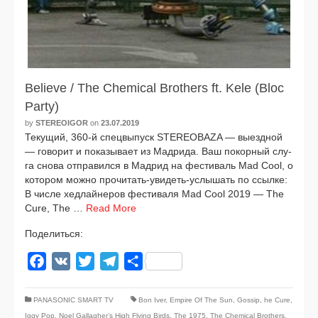
Believe / The Chemical Brothers ft. Kele (Bloc
Party)
by
STEREOIGOR
on
23.07.2019
Текущий, 360‑й спец­вы­пуск STEREOBAZA — выезд­ной
— гово­рит и пока­зы­ва­ет из Мадрида. Ваш покор­ный слу­
га сно­ва отпра­вил­ся в Мадрид на фести­валь Mad Cool, о
кото­ром мож­но прочитать-увидеть-услышать по ссыл­ке:
В чис­ле хед­лай­не­ров фести­ва­ля Mad Cool 2019 — The
Cure, The …
Read More
Поделиться:
Facebook
VK
Twitter
Telegram
Отправить
PANASONIC SMART TV
Bon Iver
,
Empire Of The Sun
,
Gossip
,
he Cure
,
Iggy Pop
,
Noel Gallagher’s High Flying Birds
,
The 1975
,
The Chemical Brothers
,