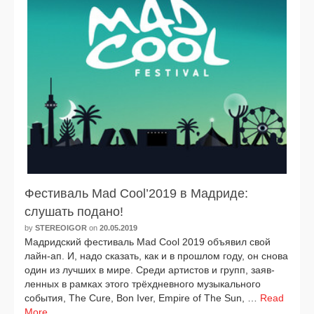
Фестиваль Mad Cool’2019 в Мадриде:
слушать подано!
by
STEREOIGOR
on
20.05.2019
Мадридский фести­валь Mad Cool 2019 объ­явил свой
лайн-ап. И, надо ска­зать, как и в про­шлом году, он сно­ва
один из луч­ших в мире. Среди арти­стов и групп, заяв­
лен­ных в рам­ках это­го трёх­днев­но­го музы­каль­но­го
собы­тия, The Cure, Bon Iver, Empire of The Sun, …
Read
More