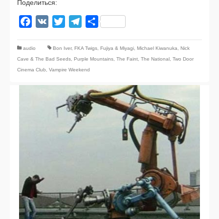
Поделиться:
Facebook
VK
Twitter
Telegram
Отправить
audio
Bon Iver
,
FKA Twigs
,
Fujiya & Miyagi
,
Michael Kiwanuka
,
Nick
Cave & The Bad Seeds
,
Purple Mountains
,
The Faint
,
The National
,
Two Door
Cinema Club
,
Vampire Weekend