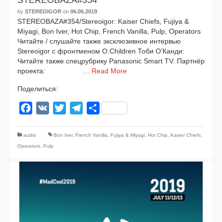
STEREOBAZA#354
by
STEREOIGOR
on
06.06.2019
STEREOBAZA#354/Stereoigor: Kaiser Chiefs, Fujiya &
Miyagi, Bon Iver, Hot Chip, French Vanilla, Pulp, Operators
Читайте / слу­шай­те так­же экс­клю­зив­ное интер­вью
Stereoigor с фронт­ме­ном O.Children Тоби О’Канди:
Читайте так­же спец­руб­ри­ку Panasonic Smart TV. Партнёр
про­ек­та: …
Read More
Поделиться:
Facebook
VK
Twitter
Telegram
Отправить
audio
Bon Iver
,
French Vanilla
,
Fujiya & Miyagi
,
Hot Chip
,
Kaiser Chiefs
,
Operators
,
Pulp