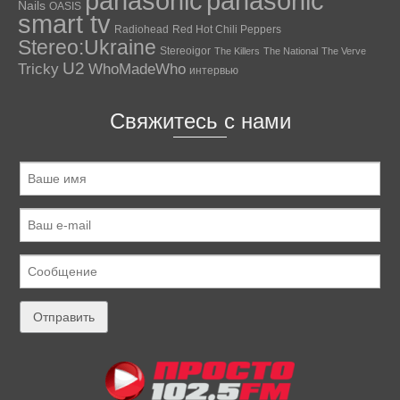
panasonic
panasonic
Nails
OASIS
smart tv
Radiohead
Red Hot Chili Peppers
Stereo:Ukraine
Stereoigor
The Killers
The National
The Verve
U2
Tricky
WhoMadeWho
интервью
Свяжитесь с нами