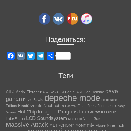
Поделиться:
Facebook
VK
Twitter
Telegram
Отправить
Теги
dave
Alt-J
Andy Fletcher
Berlin
Bon Homme
Atlas Weekend
Bjork
depeche mode
gahan
David Bowie
Disclosure
Einstürzende Neubauten
Editors
Foals
Franz Ferdinand
Festival
Gossip
Hot Chip
Imagine Dragons
Interview
Kasabian
Grimes
LCD Soundsystem
LatexFauna
Martin Gore
Mad Cool
Massive Attack
mtv
Muse
Nine Inch
METRONOMY
MGMT