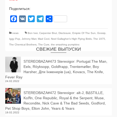
Поделиться:
Facebook
VK
Twitter
Telegram
Отправить
1
2
»
news
Bon Iver
,
Carpenter Brut
,
Disclosure
,
Empire Of The Sun
,
Gossip
,
Iggy Pop
,
Johnny Marr
,
Mad Cool
,
Noel Gallagher’s High Flying Birds
,
The 1975
,
The Chemical Brothers
,
The Cure
,
the smashing pumpkins
СВЕЖИЕ ВЫПУСКИ
STEREOBAZA#473 Stereoigor: Portugal.The Man,
Eels, Röyksopp, Goldfrapp, Trentemøller, Boy
Harsher, Діти Інженерів (ua), Kovacs, The Knife,
Fever Ray
24.02.2022
STEREOBAZA#472 Stereoigor: alt‑J, BΔSTILLE,
KoЯn, One Republic, Royal & the Serpent, Muse,
Recondite, Nick Cave & The Bad Seeds, Godford,
Pet Shop Boys, Elton John, Years & Years
19.02.2022