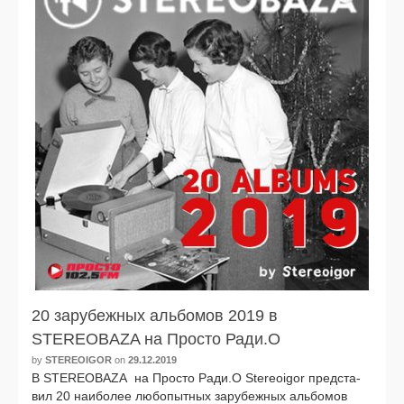
20 зарубежных альбомов 2019 в
STEREOBAZA на Просто Ради.О
by
STEREOIGOR
on
29.12.2019
В STEREOBAZA на Просто Ради.О Stereoigor пред­ста­
вил 20 наи­бо­лее любо­пыт­ных зару­беж­ных аль­бо­мов