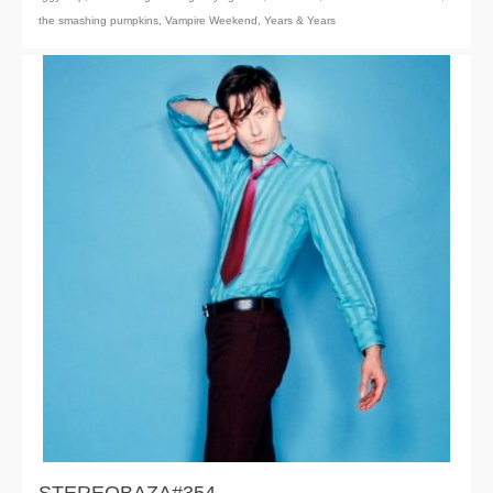
the smashing pumpkins
,
Vampire Weekend
,
Years & Years