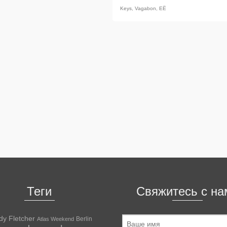
Keys
,
Vagabon
,
ЕЁ
Теги
Свяжитесь с на
dy Fletcher
Berlin
Atlas Weekend