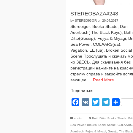
STEREOBAZA#248
by
STEREOIGOR
on
20.04.2017
Stereoigor: Booka Shade, Dan
Auerbach( The Black Keys), Beth
Ditto(Gossip), Fujiya & Miyagi, Bri
Sea Power, COLAARS(ua),
Vagabon, ЕЁ (ua), Broken Social
Scene Прослушать и ска­чать м
но ЗДЕСЬ. Для ска­чи­ва­ния без
реги­стра­ции нажми­те на крас­н
стрел­ку спра­ва и закрой­те вспл
ва­ю­щее …
Read More
Поделиться:
Facebook
VK
Twitter
Telegram
Отпра
audio
Beth Ditto
,
Booka Shade
,
Bri
Sea Power
,
Broken Social Scene
,
COLAARS
Auerbach
,
Fujiya & Miyagi
,
Gossip
,
The Black