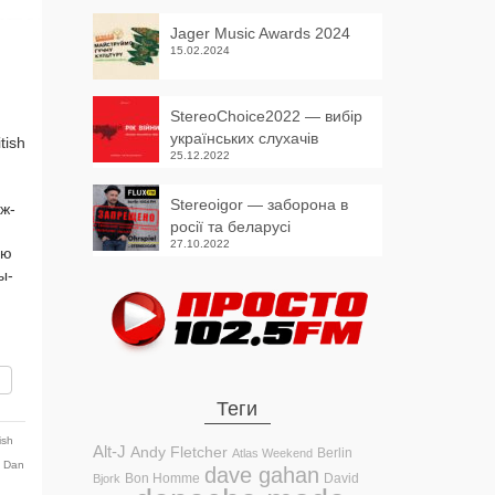
Jager Music Awards 2024
15.02.2024
StereoChoice2022 — вибір
українських слухачів
tish
25.12.2022
Stereoigor — заборона в
ож­
росії та беларусі
27.10.2022
ую
ы­
вить
Теги
tish
Alt-J
Andy Fletcher
Berlin
Atlas Weekend
,
Dan
dave gahan
Bon Homme
David
Bjork