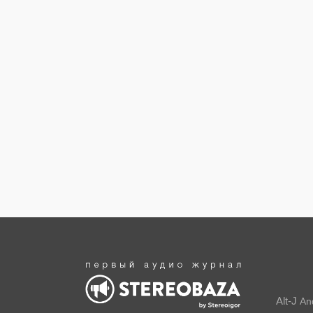
Alt-J
An