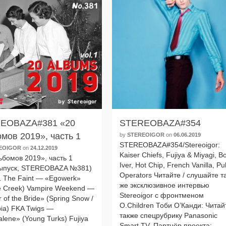
EOBAZA#381 «20
STEREOBAZA#354
мов 2019», часть 1
by
STEREOIGOR
on
06.06.2019
STEREOBAZA#354/Stereoigor:
EOIGOR
on
24.12.2019
Kaiser Chiefs, Fujiya & Miyagi, B
­бо­мов 2019», часть 1
Iver, Hot Chip, French Vanilla, Pu
вы­пуск, STEREOBAZA №381)
Operators Читайте / слу­шай­те т
1 The Faint — «Egowerk»
же экс­клю­зив­ное интер­вью
e Creek) Vampire Weekend —
Stereoigor с фронт­ме­ном
 of the Bride» (Spring Snow /
O.Children Тоби О’Канди: Читай
ia) FKA Twigs —
так­же спец­руб­ри­ку Panasonic
lene» (Young Turks) Fujiya
Smart TV. Партнёр про­ек­