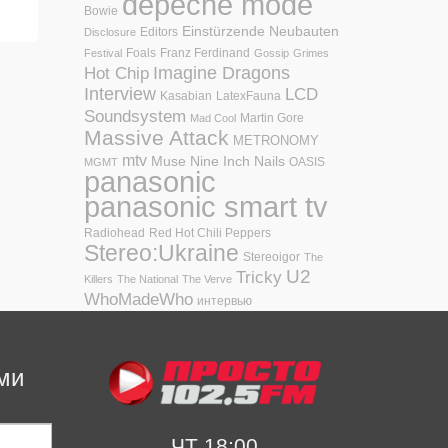
depeche mode
Bowie
Einstürzende Neubauten
Editors
Disclosure
Foals
Franz Ferdinand
Festival
Gossip
Grimes
Hot Chip
Imagine Dragons
Interview
LCD
Kasabian
LatexFauna
Soundsystem
Martin Gore
Mad Cool
Massive Attack
METRONOMY
mtv
Muse
Nine Inch Nails
OASIS
MGMT
panasonic
panasonic smart tv
Radiohead
Red Hot Chili Peppers
Stereo:Ukraine
Stereoigor
The
U2
Tricky
Killers
The National
The Verve
WhoMadeWho
интервью
ми
ЧТ 18:00