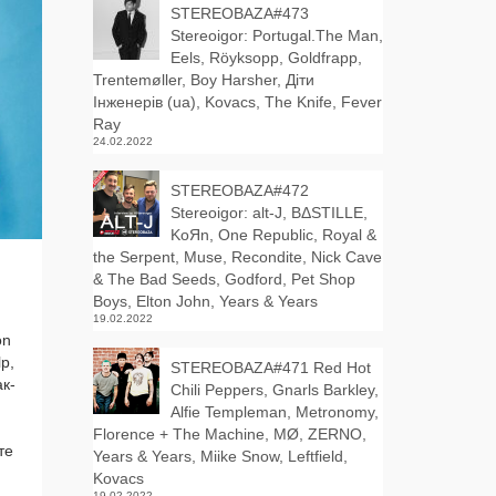
STEREOBAZA#473
Stereoigor: Portugal.The Man,
Eels, Röyksopp, Goldfrapp,
Trentemøller, Boy Harsher, Діти
Інженерів (ua), Kovacs, The Knife, Fever
Ray
24.02.2022
STEREOBAZA#472
Stereoigor: alt‑J, BΔSTILLE,
KoЯn, One Republic, Royal &
the Serpent, Muse, Recondite, Nick Cave
& The Bad Seeds, Godford, Pet Shop
Boys, Elton John, Years & Years
19.02.2022
on
lp,
STEREOBAZA#471 Red Hot
ак­
Chili Peppers, Gnarls Barkley,
Alfie Templeman, Metronomy,
Florence + The Machine, MØ, ZERNO,
те
Years & Years, Miike Snow, Leftfield,
Kovacs
та:
19.02.2022