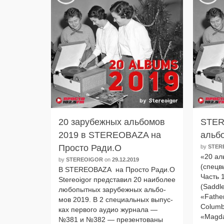
20 зарубежных альбомов
STER
2019 в STEREOBAZA на
альбо
Просто Ради.О
by
STER
«20 аль
by
STEREOIGOR
on
29.12.2019
(спец­
В STEREOBAZA на Просто Ради.О
Часть 
Stereoigor пред­ста­вил 20 наи­бо­лее
(Saddl
любо­пыт­ных зару­беж­ных аль­бо­
«Father
мов 2019. В 2 спе­ци­аль­ных выпус­
Columb
ках пер­во­го аудио жур­на­ла —
«Magda
№381 и №382 — пре­зен­то­ва­ны