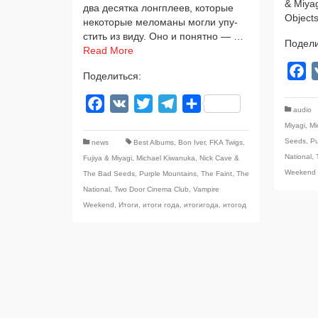
& Miya
два десят­ка лонг­пле­ев, кото­рые
Object
неко­то­рые мело­ма­ны мог­ли упу­
стить из виду. Оно и понят­но — …
Подели
Read More
F
Поделиться:
Facebook
VK
Twitter
Telegram
Отправить
audio
Miyagi
,
Mi
Seeds
,
Pu
news
Best Albums
,
Bon Iver
,
FKA Twigs
,
National
,
Fujiya & Miyagi
,
Michael Kiwanuka
,
Nick Cave &
Weekend
The Bad Seeds
,
Purple Mountains
,
The Faint
,
The
National
,
Two Door Cinema Club
,
Vampire
Weekend
,
Итоги
,
итоги года
,
итогигода
,
итогод