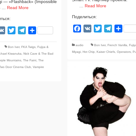
gi — «Flashback» (Impossible
…
Read More
s …
Read More
Поделиться:
ться:
Facebook
VK
Twitter
Telegram
Отпра
acebook
VK
Twitter
Telegram
Отправить
audio
Bon Iver
,
French Vanilla
,
Fuji
Bon Iver
,
FKA Twigs
,
Fujiya &
Miyagi
,
Hot Chip
,
Kaiser Chiefs
,
Operators
,
Pu
chael Kiwanuka
,
Nick Cave & The Bad
rple Mountains
,
The Faint
,
The
Two Door Cinema Club
,
Vampire