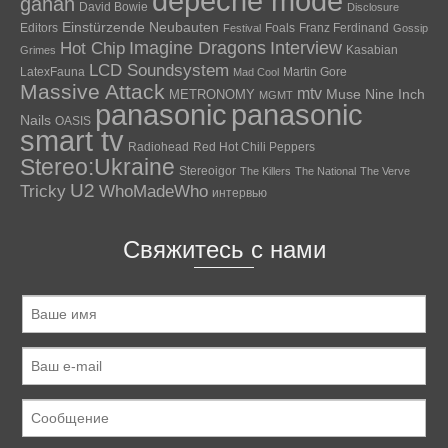
depeche mode
gahan
David Bowie
Disclosure
Einstürzende Neubauten
Editors
Foals
Franz Ferdinand
Festival
Gossip
Hot Chip
Imagine Dragons
Interview
Kasabian
Grimes
LCD Soundsystem
LatexFauna
Martin Gore
Mad Cool
Massive Attack
mtv
Muse
Nine Inch
METRONOMY
MGMT
panasonic
panasonic
Nails
OASIS
smart tv
Radiohead
Red Hot Chili Peppers
Stereo:Ukraine
Stereoigor
The Killers
The National
The Verve
U2
Tricky
WhoMadeWho
интервью
Свяжитесь с нами