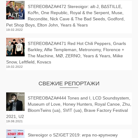
STEREOBAZA#472 Stereoigor: alt‑J, BΔSTILLE,
KoЯn, One Republic, Royal & the Serpent, Muse,
Recondite, Nick Cave & The Bad Seeds, Godford,
Pet Shop Boys, Elton John, Years & Years
19.02.2022
STEREOBAZA#471 Red Hot Chili Peppers, Gnarls
Barkley, Alfie Templeman, Metronomy, Florence +
The Machine, MØ, ZERNO, Years & Years, Miike
Snow, Leftfield, Kovacs
19.02.2022
СВЕЖИЕ РЕПОРТАЖИ
STEREOBAZA#444 Tones and I, LCD Soundsystem,
Museum of Love, Honey Hunters, Royal Canoe, Zhu,
BloomTwins (ua), SVIT (ua), Brave Factory Festival
2021, U2
19.08.2021
Stereoigor о SZIGET’2019: игра по-крупному