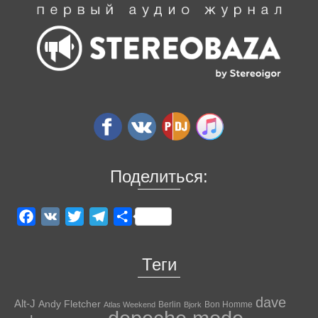
Поделиться:
Facebook
VK
Twitter
Telegram
Отправить
Теги
dave
Alt-J
Andy Fletcher
Berlin
Bon Homme
Atlas Weekend
Bjork