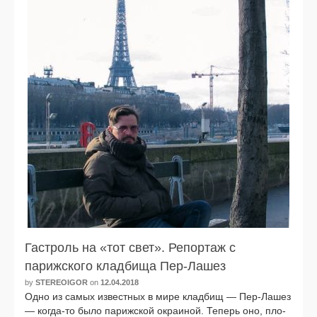
Гастроль на «тот свет». Репортаж с
парижского кладбища Пер-Лашез
by
STEREOIGOR
on
12.04.2018
Одно из самых извест­ных в мире клад­бищ — Пер-Лашез
— когда-то было париж­ской окра­и­ной. Теперь оно, пло­