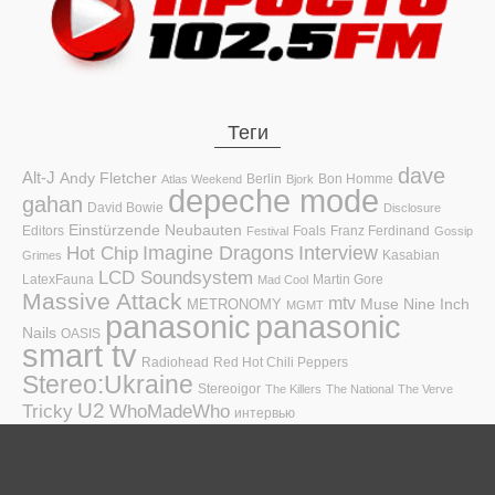
Теги
dave
Alt-J
Andy Fletcher
Berlin
Bon Homme
Atlas Weekend
Bjork
depeche mode
gahan
David Bowie
Disclosure
Einstürzende Neubauten
Editors
Foals
Franz Ferdinand
Festival
Gossip
Hot Chip
Imagine Dragons
Interview
Kasabian
Grimes
LCD Soundsystem
LatexFauna
Martin Gore
Mad Cool
Massive Attack
mtv
Muse
Nine Inch
METRONOMY
MGMT
panasonic
panasonic
Nails
OASIS
smart tv
Radiohead
Red Hot Chili Peppers
Stereo:Ukraine
Stereoigor
The Killers
The National
The Verve
U2
Tricky
WhoMadeWho
интервью