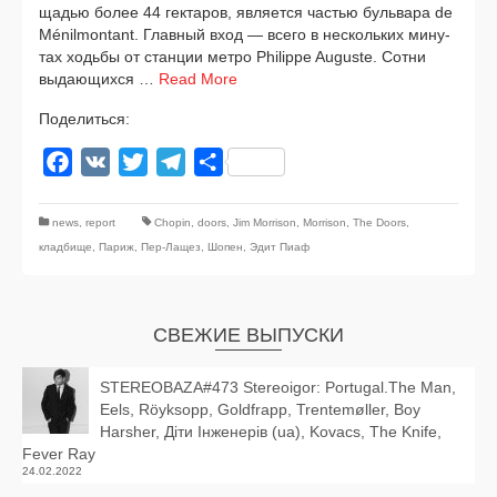
ща­дью более 44 гек­та­ров, явля­ет­ся частью буль­ва­ра de
Ménilmontant. Главный вход — все­го в несколь­ких мину­
тах ходь­бы от стан­ции мет­ро Philippe Auguste. Сотни
выда­ю­щих­ся …
Read More
Поделиться:
Facebook
VK
Twitter
Telegram
Отправить
news
,
report
Chopin
,
doors
,
Jim Morrison
,
Morrison
,
The Doors
,
кладбище
,
Париж
,
Пер-Лащез
,
Шопен
,
Эдит Пиаф
СВЕЖИЕ ВЫПУСКИ
STEREOBAZA#473 Stereoigor: Portugal.The Man,
Eels, Röyksopp, Goldfrapp, Trentemøller, Boy
Harsher, Діти Інженерів (ua), Kovacs, The Knife,
Fever Ray
24.02.2022