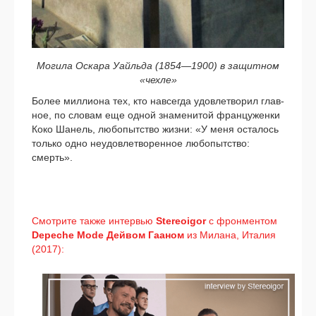
Могила Оскара Уайльда (1854—1900) в защит­ном
«чех­ле»
Более мил­ли­о­на тех, кто навсе­гда удо­вле­тво­рил глав­
ное, по сло­вам еще одной зна­ме­ни­той фран­цу­жен­ки
Коко Шанель, любо­пыт­ство жиз­ни: «У меня оста­лось
толь­ко одно неудо­вле­тво­рен­ное любо­пыт­ство:
смерть».
Смотрите так­же интер­вью
Stereoigor
с фрон­мен­том
Depeche Mode
Дейвом Гааном
из Милана, Италия
(2017):