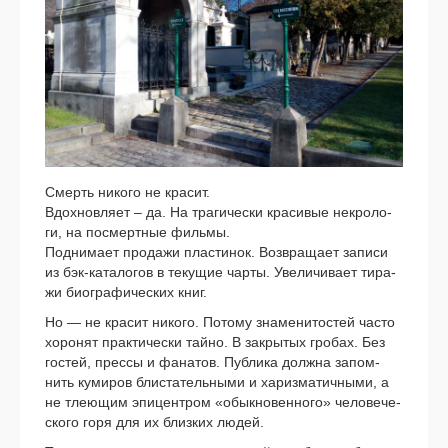
Смерть нико­го не кра­сит.
Вдохновляет – да. На тра­ги­че­ски кра­си­вые некро­ло­
ги, на посмерт­ные филь­мы.
Поднимает про­да­жи пла­сти­нок. Возвращает запи­си
из бэк-каталогов в теку­щие чар­ты. Увеличивает тира­
жи био­гра­фи­че­ских книг.
Но — не кра­сит нико­го. Потому зна­ме­ни­то­стей часто
хоро­нят прак­ти­че­ски тай­но. В закры­тых гро­бах. Без
гостей, прес­сы и фана­тов. Публика долж­на запом­
нить куми­ров бли­ста­тель­ны­ми и хариз­ма­тич­ны­ми, а
не тле­ю­щим эпи­цен­тром «обык­но­вен­но­го» чело­ве­че­
ско­го горя для их близ­ких людей.