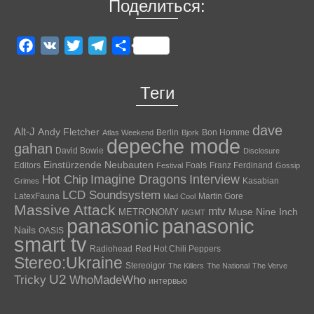
Поделиться:
Facebook
VK
Twitter
Telegram
Отправить
Теги
dave
Alt-J
Andy Fletcher
Berlin
Bon Homme
Atlas Weekend
Bjork
depeche mode
gahan
David Bowie
Disclosure
Einstürzende Neubauten
Editors
Foals
Franz Ferdinand
Festival
Gossip
Hot Chip
Imagine Dragons
Interview
Kasabian
Grimes
LCD Soundsystem
LatexFauna
Martin Gore
Mad Cool
Massive Attack
mtv
Muse
Nine Inch
METRONOMY
MGMT
panasonic
panasonic
Nails
OASIS
smart tv
Radiohead
Red Hot Chili Peppers
Stereo:Ukraine
Stereoigor
The Killers
The National
The Verve
U2
Tricky
WhoMadeWho
интервью