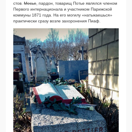
стов.
Месье
, пар­дон, това­рищ Потье являл­ся чле­ном
Первого интер­на­ци­о­на­ла и участ­ни­ком Парижской
ком­му­ны 1871 года. На его моги­лу «наты­ка­ешь­ся»
прак­ти­че­ски сра­зу воз­ле захо­ро­не­ния Пиаф.