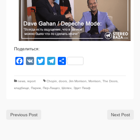
Поделиться:
Facebook
VK
Twitter
Telegram
Отправить
news
,
report
Chopin
,
doors
,
Jim Morrison
,
Morrison
,
The Doors
,
кладбище
,
Париж
,
Пер-Лащез
,
Шопен
,
Эдит Пиаф
Previous Post
Next Post