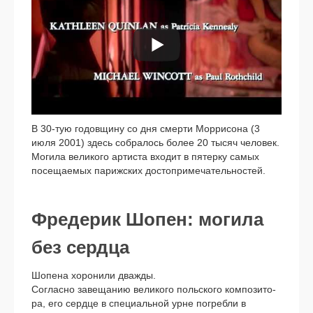
В 30-тую годов­щи­ну со дня смер­ти Моррисона (3
июля 2001) здесь собра­лось более 20 тысяч чело­век.
Могила вели­ко­го арти­ста вхо­дит в пятер­ку самых
посе­ща­е­мых париж­ских досто­при­ме­ча­тель­но­стей.
Фредерик Шопен: могила
без сердца
Шопена хоро­ни­ли два­жды.
Согласно заве­ща­нию вели­ко­го поль­ско­го ком­по­зи­то­
ра, его серд­це в спе­ци­аль­ной урне погреб­ли в