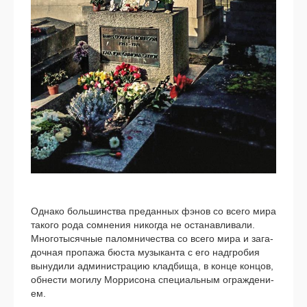
Однако боль­шин­ства пре­дан­ных фэнов со все­го мира
тако­го рода сомне­ния нико­гда не оста­нав­ли­ва­ли.
Многотысячные палом­ни­че­ства со все­го мира и зага­
доч­ная про­па­жа бюста музы­кан­та с его над­гро­бия
выну­ди­ли адми­ни­стра­цию клад­би­ща, в кон­це кон­цов,
обне­сти моги­лу Моррисона спе­ци­аль­ным ограж­де­ни­
ем.