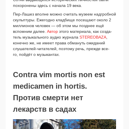
похо­ро­не­ны здесь с нача­ла 19 века.
Пер-Лашез вполне мож­но счи­тать музе­ем над­гроб­ной
скульп­ту­ры. Ежегодно клад­би­ще посе­ща­ют око­ло 2
мил­ли­о­нов чело­век — об этом мы позд­нее ещё
вспом­ним далее.
Автор
это­го мате­ри­а­ла, как созда­
тель музы­каль­но­го аудио жур­на­ла
STEREOBAZA
,
конеч­но же, не име­ет пра­ва обма­нуть ожи­да­ний
слушателей-читателей, поэто­му речь, преж­де все­
го, пой­дёт о музы­кан­тах.
Contra vim mortis non est
medicamen in hortis.
Против смерти нет
лекарств в садах