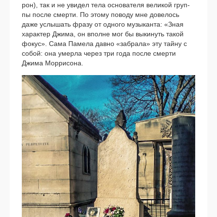
рон), так и не уви­дел тела осно­ва­те­ля вели­кой груп­
пы после смер­ти. По это­му пово­ду мне дове­лось
даже услы­шать фра­зу от одно­го музы­кан­та: «Зная
харак­тер Джима, он вполне мог бы выки­нуть такой
фокус». Сама Памела дав­но «забра­ла» эту тай­ну с
собой: она умер­ла через три года после смер­ти
Джима Моррисона.