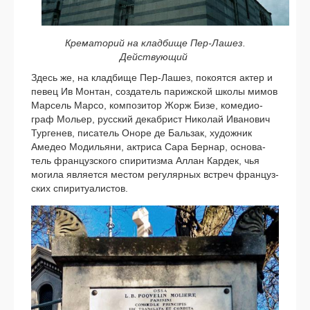
Крематорий на клад­би­ще Пер-Лашез.
Действующий
Здесь же, на клад­би­ще Пер-Лашез, поко­ят­ся актер и
певец Ив Монтан, созда­тель париж­ской шко­лы мимов
Марсель Марсо, ком­по­зи­тор Жорж Бизе, коме­дио­
граф Мольер, рус­ский декаб­рист Николай Иванович
Тургенев, писа­тель Оноре де Бальзак, худож­ник
Амедео Модильяни, актри­са Сара Бернар, осно­ва­
тель фран­цуз­ско­го спи­ри­тиз­ма Аллан Кардек, чья
моги­ла явля­ет­ся местом регу­ляр­ных встреч фран­цуз­
ских спи­ри­ту­а­ли­стов.