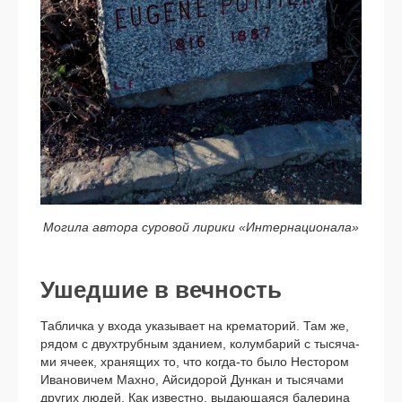
Могила авто­ра суро­вой лири­ки «Интернационала»
Ушедшие в вечность
Табличка у вхо­да ука­зы­ва­ет на кре­ма­то­рий. Там же,
рядом с двух­труб­ным зда­ни­ем, колум­ба­рий с тыся­ча­
ми яче­ек, хра­ня­щих то, что когда-то было Нестором
Ивановичем Махно, Айсидорой Дункан и тыся­ча­ми
дру­гих людей. Как извест­но, выда­ю­ща­я­ся бале­ри­на