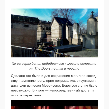
Из-за ограж­де­ния подо­брать­ся к моги­ле осно­ва­те­
ля The Doors не так и про­сто
Сделано это было и для сохра­не­ния могил по сосед­
ству: памят­ни­ки регу­ляр­но покры­ва­лись рисун­ка­ми и
цита­та­ми из песен Моррисона. Бороться с этим было
невоз­мож­но. В ито­ге — непо­сред­ствен­ный доступ к
моги­ле пере­кры­ли.