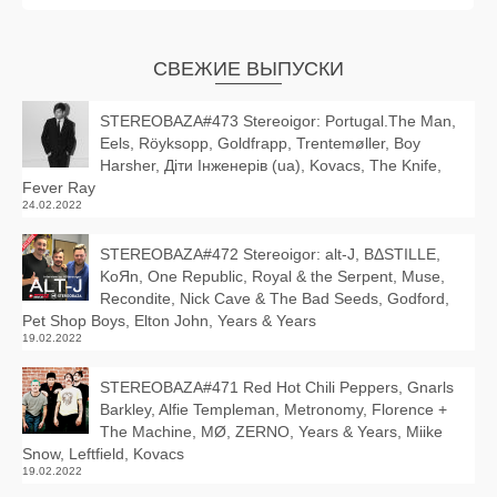
СВЕЖИЕ ВЫПУСКИ
STEREOBAZA#473 Stereoigor: Portugal.The Man,
Eels, Röyksopp, Goldfrapp, Trentemøller, Boy
Harsher, Діти Інженерів (ua), Kovacs, The Knife,
Fever Ray
24.02.2022
STEREOBAZA#472 Stereoigor: alt‑J, BΔSTILLE,
KoЯn, One Republic, Royal & the Serpent, Muse,
Recondite, Nick Cave & The Bad Seeds, Godford,
Pet Shop Boys, Elton John, Years & Years
19.02.2022
STEREOBAZA#471 Red Hot Chili Peppers, Gnarls
Barkley, Alfie Templeman, Metronomy, Florence +
The Machine, MØ, ZERNO, Years & Years, Miike
Snow, Leftfield, Kovacs
19.02.2022