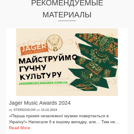
РЕКОМЕНДУЕМЫЕ
МАТЕРИАЛЫ
Jager Music Awards 2024
by
STEREOIGOR
on
15.02.2024
«Перша пре­мія неза­леж­ної музи­ки повер­таєть­ся в
Україну!» Написали б в іншо­му випад­ку, але… Тим не...
Read More