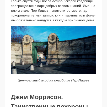
Только спу­стя годы после
острой
скор­би клад­би­ще
пре­вра­ща­ет­ся в парк доб­рых вос­по­ми­на­ний. Именно
таким ста­ло Пер-Лашез – зна­ме­ни­тое место, где
похо­ро­не­ны те, чьи запи­си, кни­ги, кар­ти­ны или филь­
мы обя­за­тель­но най­дут­ся в каж­дом при­лич­ном доме.
Центральный вход на клад­би­ще Пер-Лашез
Джим Моррисон.
Таинственные похороны