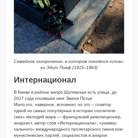
Семейное захо­ро­не­ние, в кото­ром поко­ят­ся остан­
ки Эдит Пиаф (1915–1963)
Интернационал
В Киеве в рай­оне мет­ро Шулявская есть ули­ца, до
2017 года носив­шая имя Эжена Потье.
Мало кто, навер­ное, вспом­нит, но это – соав­тор
одной из самых попу­ляр­ных в исто­рии «поли­ти­че­
ских» мело­дий мира — фран­цуз­ский рево­лю­ци­о­нер,
анар­хист, автор слов «Интернационала», «уни­вер­
саль­но­го» меж­ду­на­род­но­го про­ле­тар­ско­го гим­на ком­
му­ни­сти­че­ских пар­тий, соци­а­ли­стов и анар­хи­