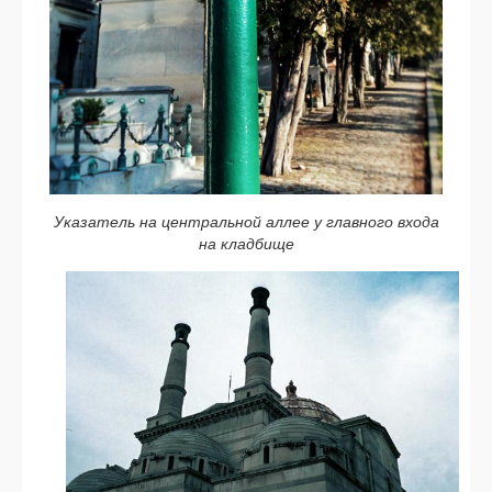
Указатель на цен­траль­ной аллее у глав­но­го вхо­да
на клад­би­ще