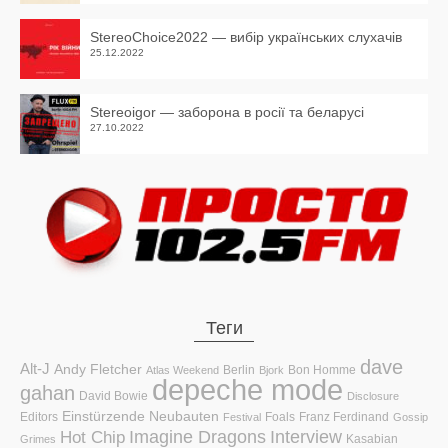
StereoChoice2022 — вибір українських слухачів
25.12.2022
Stereoigor — заборона в росії та беларусі
27.10.2022
Теги
dave
Alt-J
Andy Fletcher
Berlin
Bon Homme
Atlas Weekend
Bjork
depeche mode
gahan
David Bowie
Disclosure
Einstürzende Neubauten
Editors
Foals
Franz Ferdinand
Festival
Gossip
Hot Chip
Imagine Dragons
Interview
Kasabian
Grimes