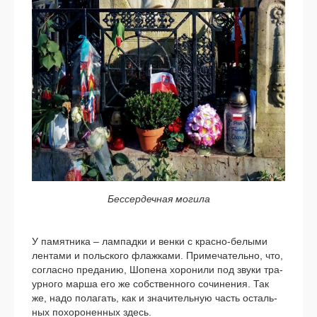
Бессердечная моги­ла
У памят­ни­ка – лам­пад­ки и вен­ки с красно-белыми
лен­та­ми и поль­ско­го флаж­ка­ми. Примечательно, что,
соглас­но пре­да­нию, Шопена хоро­ни­ли под зву­ки тра­
ур­но­го мар­ша его же соб­ствен­но­го сочи­не­ния. Так
же, надо пола­гать, как и зна­чи­тель­ную часть осталь­
ных похо­ро­нен­ных здесь.