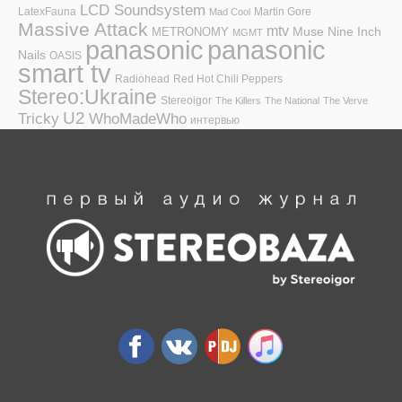
LCD Soundsystem
LatexFauna
Martin Gore
Mad Cool
Massive Attack
mtv
Muse
Nine Inch
METRONOMY
MGMT
panasonic
panasonic
Nails
OASIS
smart tv
Radiohead
Red Hot Chili Peppers
Stereo:Ukraine
Stereoigor
The Killers
The National
The Verve
U2
Tricky
WhoMadeWho
интервью