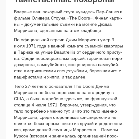
Впервые ваш покор­ный слу­га «уви­дел» Пер-Лашез в
филь­ме Оливера Стоуна «The Doors». Финал кар­ти­
ны – доку­мен­таль­ные съем­ки на моги­ле Джима
Моррисона, сде­лан­ные на этом клад­би­ще.
По офи­ци­аль­ной вер­сии Джим Моррисон умер 3
июля 1971 года в ван­ной ком­на­те съем­ной квар­ти­ры
в Париже на ули­це Beautreillis от сер­деч­но­го при­сту­
па. Среди неофи­ци­аль­ных вер­сий: геро­и­но­вая пере­
до­зи­ров­ка, само­убий­ство, инсце­ни­ров­ка само­убий­
ства аме­ри­кан­ски­ми спец­служ­ба­ми, боров­ши­ми­ся с
паци­фи­ста­ми и хип­пи, и так далее.
Тело 27-летнего осно­ва­те­ля The Doors Джима
Моррисона не было пере­ве­зе­но на его роди­ну в
США, а было погре­бе­но здесь же, во фран­цуз­ской
сто­ли­це 4 июля 1971. Впрочем, утвер­жде­ния, что
тело погре­бе­но имен­но тут, и что это тело имен­но
Моррисона, сре­ди сто­рон­ни­ков кон­спи­ро­ло­гии не
явля­ет­ся бес­спор­ным: никто из дру­зей и род­ствен­ни­
ков, кро­ме дав­ней спут­ни­цы Моррисона – Памелы
Курсон (кото­рая и зани­ма­лась орга­ни­за­ци­ей похо­