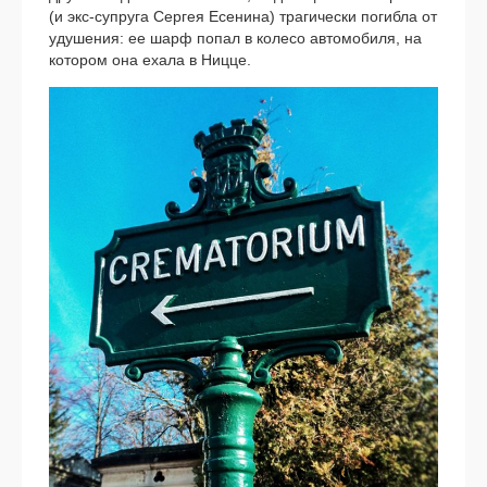
(и экс-супруга Сергея Есенина) тра­ги­че­ски погиб­ла от
уду­ше­ния: ее шарф попал в коле­со авто­мо­би­ля, на
кото­ром она еха­ла в Ницце.