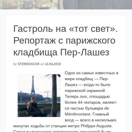
Гастроль на «тот свет».
Репортаж с парижского
кладбища Пер-Лашез
by
STEREOIGOR
on
12.04.2018
Одно из самых извест­ных в
мире клад­бищ — Пер-
Лашез — когда-то было
париж­ской окра­и­ной.
Теперь оно, пло­ща­дью
более 44 гек­та­ров, явля­ет­
ся частью буль­ва­ра de
Ménilmontant. Главный
вход — все­го в несколь­ких
мину­тах ходь­бы от стан­ции мет­ро Philippe Auguste.
Сотни выда­ю­щих­ся исто­ри­че­ских лич­но­стей были