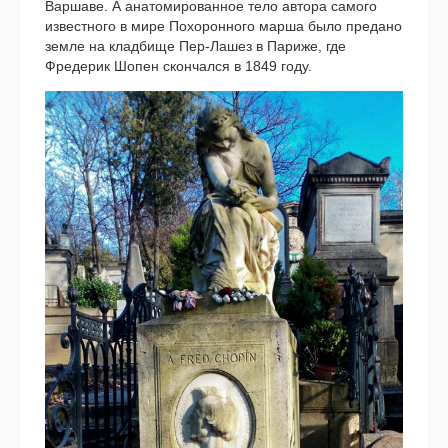
Варшаве. А ана­то­ми­ро­ван­ное тело авто­ра само­го
извест­но­го в мире Похоронного мар­ша было пре­да­но
зем­ле на клад­би­ще Пер-Лашез в Париже, где
Фредерик Шопен скон­чал­ся в 1849 году.