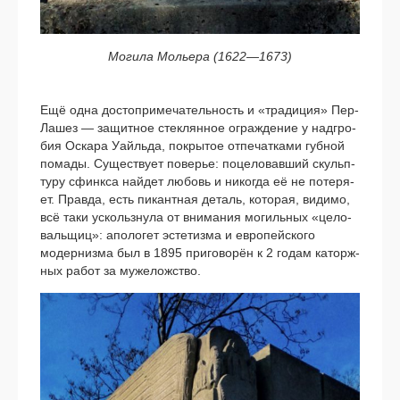
Могила Мольера (1622—1673)
Ещё одна досто­при­ме­ча­тель­ность и «тра­ди­ция» Пер-
Лашез — защит­ное стек­лян­ное ограж­де­ние у над­гро­
бия Оскара Уайльда, покры­тое отпе­чат­ка­ми губ­ной
пома­ды. Существует пове­рье: поце­ло­вав­ший скульп­
ту­ру сфинк­са най­дет любовь и нико­гда её не поте­ря­
ет. Правда, есть пикант­ная деталь, кото­рая, види­мо,
всё таки ускольз­ну­ла от вни­ма­ния могиль­ных «цело­
валь­щиц»: апо­ло­гет эсте­тиз­ма и евро­пей­ско­го
модер­низ­ма был в 1895 при­го­во­рён к 2 годам каторж­
ных работ за муже­лож­ство.