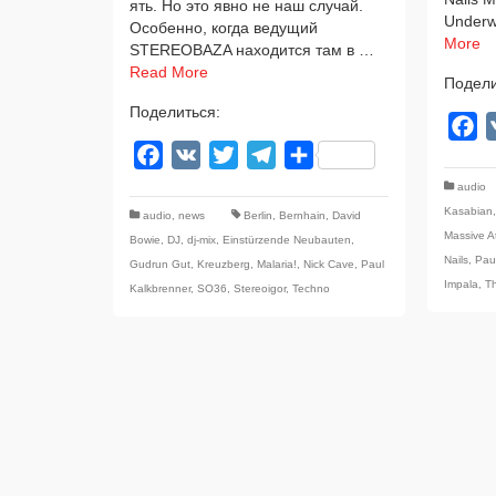
ять. Но это явно не наш слу­чай.
Underw
Особенно, когда веду­щий
More
STEREOBAZA нахо­дит­ся там в …
Read More
Подели
Поделиться:
F
Facebook
VK
Twitter
Telegram
Отправить
audio
Kasabian
audio
,
news
Berlin
,
Bernhain
,
David
Massive A
Bowie
,
DJ
,
dj-mix
,
Einstürzende Neubauten
,
Nails
,
Pau
Gudrun Gut
,
Kreuzberg
,
Malaria!
,
Nick Cave
,
Paul
Impala
,
Th
Kalkbrenner
,
SO36
,
Stereoigor
,
Techno