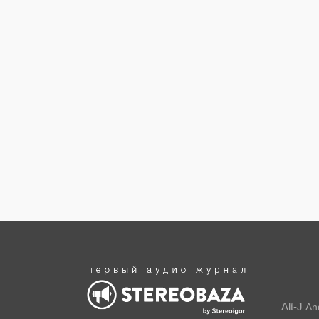
Alt-J
An