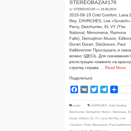
STEREOBAZA#176
by
STEREOIGOR
on
19.08.2015
2015-08-19 Cold Comfort, Lana 
Rey, CHVRCHES, Lee «Scratch»
Perry, Deerhunter, EL VY (The
National, Menomena, Ramona
Falls), Demophon Muson, Editors
Duran Duran, Disclosure, Paul
Kalkbrenner Прослушать и ска­ч
мож­но ЗДЕСЬ. Для ска­чи­ва­ния 
реги­стра­ции нажми­те на крас­н
стрел­ку спра­ва …
Read More
Поделиться:
Facebook
VK
Twitter
Telegram
Отпра
audio
CHVRCHES
,
Cold Comfort
,
Deerhunter
,
Demophon Muson
,
Disclosure
,
D
Duran
,
Editors
,
EL VY
,
Lana Del Rey
,
Lee
«Scratch» Perry
,
Menomena
,
Paul Kalkbrenn