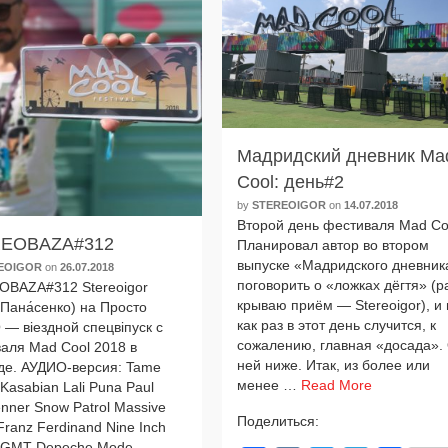
Мадридский дневник Ma
Cool: день#2
by
STEREOIGOR
on
14.07.2018
Второй день фести­ва­ля Mad Co
EOBAZA#312
Планировал автор во вто­ром
выпус­ке «Мадридского днев­ни­к
EOIGOR
on
26.07.2018
пого­во­рить о «лож­ках дёг­тя» (р
BAZA#312 Stereoigor
кры­ваю при­ём — Stereoigor), и 
 Пана́сенко) на Просто
как раз в этот день слу­чит­ся, к
— віезд­ной спе­цві­пуск с
сожа­ле­нию, глав­ная «доса­да».
ва­ля Mad Cool 2018 в
ней ниже. Итак, из более или
е. АУДИО-версия: Tame
менее …
Read More
 Kasabian Lali Puna Paul
enner Snow Patrol Massive
Поделиться:
Franz Ferdinand Nine Inch
 MGMT Depeche Mode