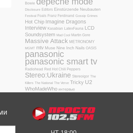
depeche mode
Bowie
Einstürzende Neubauten
Editors
Disclosure
Foals
Franz Ferdinand
Festival
Gossip
Grimes
Hot Chip
Imagine Dragons
Interview
LCD
Kasabian
LatexFauna
Soundsystem
Martin Gore
Mad Cool
Massive Attack
METRONOMY
mtv
Muse
Nine Inch Nails
OASIS
MGMT
panasonic
panasonic smart tv
Radiohead
Red Hot Chili Peppers
Stereo:Ukraine
Stereoigor
The
U2
Tricky
Killers
The National
The Verve
WhoMadeWho
интервью
ми
ЧТ 18:00