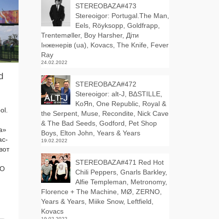
STEREOBAZA#473
Stereoigor: Portugal.The Man,
Eels, Röyksopp, Goldfrapp,
Trentemøller, Boy Harsher, Діти
Інженерів (ua), Kovacs, The Knife, Fever
Ray
24.02.2022
d
STEREOBAZA#472
Stereoigor: alt‑J, BΔSTILLE,
KoЯn, One Republic, Royal &
ol.
the Serpent, Muse, Recondite, Nick Cave
& The Bad Seeds, Godford, Pet Shop
а»
Boys, Elton John, Years & Years
ас­
19.02.2022
вот
STEREOBAZA#471 Red Hot
 О
Chili Peppers, Gnarls Barkley,
Alfie Templeman, Metronomy,
Florence + The Machine, MØ, ZERNO,
Years & Years, Miike Snow, Leftfield,
Kovacs
19.02.2022