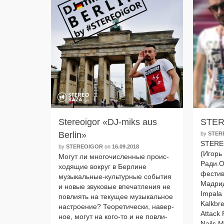
Stereoigor «DJ-miks aus
STER
Berlin»
by
STER
STEREO
by
STEREOIGOR
on
16.09.2018
(Игорь
Могут ли мно­го­чис­лен­ные про­ис­
Ради.О 
хо­дя­щие вокруг в Берлине
фести­
музыкальные-культурные собы­тия
Мадрид
и новые зву­ко­вые впе­чат­ле­ния не
Impala
повли­ять на теку­щее музы­каль­ное
Kalkbr
настро­е­ние? Теоретически, навер­
Attack 
ное, могут на кого-то и не повли­
Nails