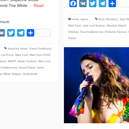
Facebook
VK
Twitter
Telegram
Отпра
orld The White …
Read
news
,
report
Arctic Monkeys
,
Jack W
ться:
Mad Cool
,
mad cool festival
,
Massive Attack
,
Odesza
,
Paul Kalkbrenner
,
Perfume Genius
,
acebook
VK
Twitter
Telegram
Отправить
Patrol
depeche mode
,
Franz Ferdinand
,
,
Lali Puna
,
Mad Cool
,
Mad Cool 2018
,
ttack
,
MGMT
,
Music Festival
,
Nine Inch
l Kalkbrenner
,
Snow Patrol
,
Tame
e White Stripes
,
Underworld