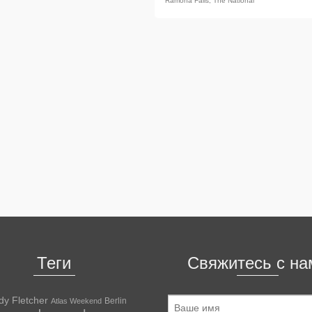
Ramona Falls
,
The National
Теги
Свяжитесь с на
dy Fletcher
Berlin
Atlas Weekend