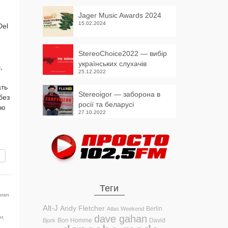
Jager Music Awards 2024
15.02.2024
Del
StereoChoice2022 — вибір
українських слухачів
,
25.12.2022
ать
Stereoigor — заборона в
без
росії та беларусі
ую
27.10.2022
вить
Теги
uran
Alt-J
Andy Fletcher
Berlin
Atlas Weekend
dave gahan
er
,
Bon Homme
David
Bjork