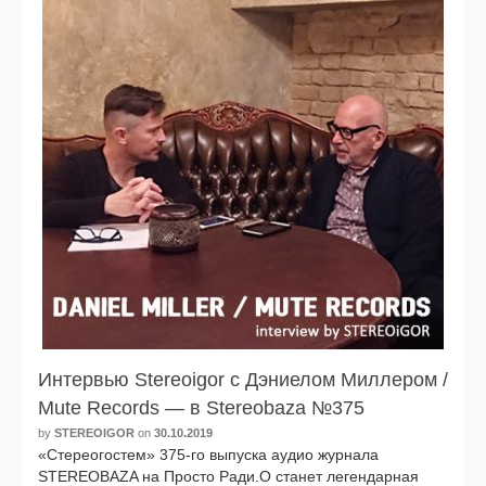
Интервью Stereoigor с Дэниелом Миллером /
Mute Records — в Stereobaza №375
by
STEREOIGOR
on
30.10.2019
«Стереогостем» 375-го выпус­ка аудио жур­на­ла
STEREOBAZA на Просто Ради.О ста­нет леген­дар­ная