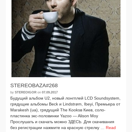
STEREOBAZA#268
by
STEREOIGOR
on
07.09.2017
Будущий аль­бом U2, новый лонг­плей LCD Soundsystem,
гря­ду­щие аль­бо­мы Beck и Lindstrøm, Ibeyi, Премьера от
Marakesh (ua), гря­ду­щий The Kooksв Киев, соло-
пластинка экс-половинки Yazoo — Alison Moy
Прослушать и ска­чать мож­но ЗДЕСЬ. Для ска­чи­ва­ния
без реги­стра­ции нажми­те на крас­ную стрел­ку …
Read