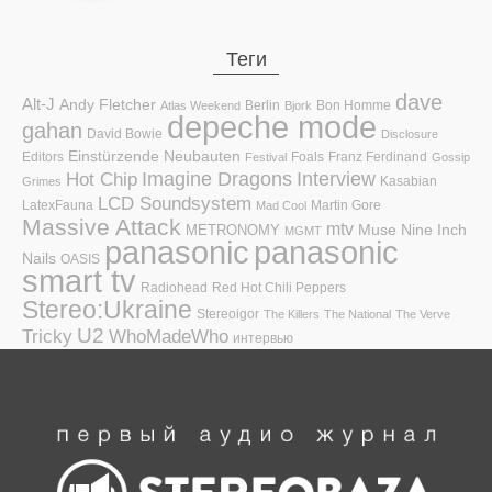
Теги
dave
Alt-J
Andy Fletcher
Berlin
Bon Homme
Atlas Weekend
Bjork
depeche mode
gahan
David Bowie
Disclosure
Einstürzende Neubauten
Editors
Foals
Franz Ferdinand
Festival
Gossip
Hot Chip
Imagine Dragons
Interview
Kasabian
Grimes
LCD Soundsystem
LatexFauna
Martin Gore
Mad Cool
Massive Attack
mtv
Muse
Nine Inch
METRONOMY
MGMT
panasonic
panasonic
Nails
OASIS
smart tv
Radiohead
Red Hot Chili Peppers
Stereo:Ukraine
Stereoigor
The Killers
The National
The Verve
U2
Tricky
WhoMadeWho
интервью