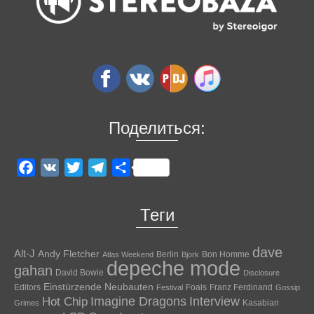
Поделиться:
Facebook
VK
Twitter
Telegram
Отправить
Теги
dave
Alt-J
Andy Fletcher
Berlin
Bon Homme
Atlas Weekend
Bjork
depeche mode
gahan
David Bowie
Disclosure
Einstürzende Neubauten
Editors
Foals
Franz Ferdinand
Festival
Gossip
Hot Chip
Imagine Dragons
Interview
Kasabian
Grimes