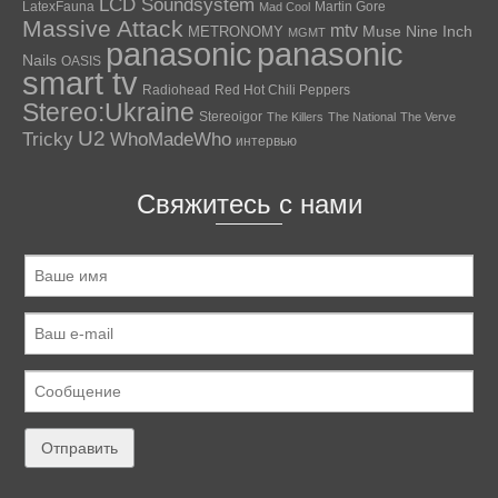
LCD Soundsystem
LatexFauna
Martin Gore
Mad Cool
Massive Attack
mtv
Muse
Nine Inch
METRONOMY
MGMT
panasonic
panasonic
Nails
OASIS
smart tv
Radiohead
Red Hot Chili Peppers
Stereo:Ukraine
Stereoigor
The Killers
The National
The Verve
U2
Tricky
WhoMadeWho
интервью
Свяжитесь с нами