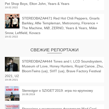
Pet Shop Boys, Elton John, Years & Years
19.02.2022
STEREOBAZA#471 Red Hot Chili Peppers, Gnarls
Barkley, Alfie Templeman, Metronomy, Florence +
The Machine, MØ, ZERNO, Years & Years, Miike
Snow, Leftfield, Kovacs
19.02.2022
СВЕЖИЕ РЕПОРТАЖИ
STEREOBAZA#444 Tones and I, LCD Soundsystem,
Museum of Love, Honey Hunters, Royal Canoe, Zhu,
BloomTwins (ua), SVIT (ua), Brave Factory Festival
2021, U2
19.08.2021
Stereoigor о SZIGET’2019: игра по-крупному
16.08.2019
Stereoigor с мадридского фестиваля Mad Cool