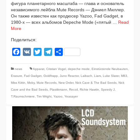
фигу­ра пла­не­тар­но­го мас­шта­ба — гла­ва и осно­ва­тель
неза­ви­си­мо­го лей­б­ла Mute Records — Дэниел Миллер.
Он так­же изве­стен как про­дю­сер Yazoo, Fad Gadget, в
1980‑х — всех аль­бо­мов Depeche Mode («пятый …
Read
More
Поделиться:
Facebook
VK
Twitter
Telegram
Отправить
news
Apparat
,
Cristian Vogel
,
depeche mode
,
Einstürzende Neubauten
,
Erasure
,
Fad Gadget
,
Goldfrapp
,
Juno Reactor
,
Laibach
,
Liars
,
Luke Slater
,
M83
,
Miss Kittin
,
Moby
,
Mute Records
,
New Order
,
Nick Cave & The Bad Seeds
,
Nick
Cave and the Bad Seeds
,
Plastikmann
,
Recoil
,
Richie Hawtin
,
Speedy J
,
T.Raumschmiere
,
Tim Wright
,
Yazoo
,
Yeasayer