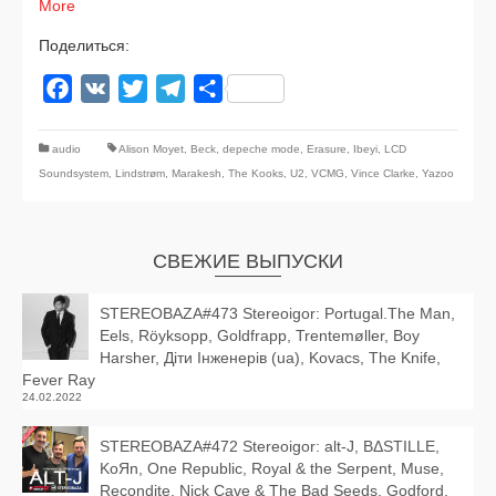
More
Поделиться:
Facebook
VK
Twitter
Telegram
Отправить
audio
Alison Moyet
,
Beck
,
depeche mode
,
Erasure
,
Ibeyi
,
LCD
Soundsystem
,
Lindstrøm
,
Marakesh
,
The Kooks
,
U2
,
VCMG
,
Vince Clarke
,
Yazoo
СВЕЖИЕ ВЫПУСКИ
STEREOBAZA#473 Stereoigor: Portugal.The Man,
Eels, Röyksopp, Goldfrapp, Trentemøller, Boy
Harsher, Діти Інженерів (ua), Kovacs, The Knife,
Fever Ray
24.02.2022
STEREOBAZA#472 Stereoigor: alt‑J, BΔSTILLE,
KoЯn, One Republic, Royal & the Serpent, Muse,
Recondite, Nick Cave & The Bad Seeds, Godford,