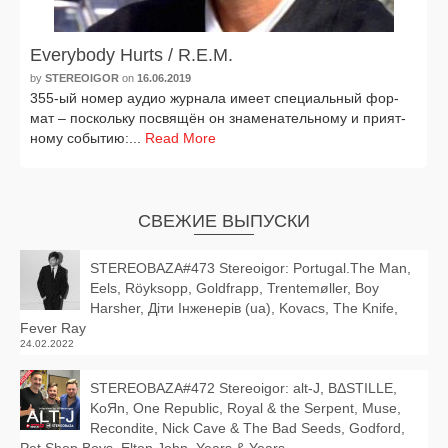
Everybody Hurts / R.E.M.
by
STEREOIGOR
on
16.06.2019
355-ый номер аудио жур­на­ла име­ет спе­ци­аль­ный фор­
мат – посколь­ку посвя­щён он зна­ме­на­тель­но­му и при­ят­
но­му собы­тию:...
Read More
СВЕЖИЕ ВЫПУСКИ
STEREOBAZA#473 Stereoigor: Portugal.The Man,
Eels, Röyksopp, Goldfrapp, Trentemøller, Boy
Harsher, Діти Інженерів (ua), Kovacs, The Knife,
Fever Ray
24.02.2022
STEREOBAZA#472 Stereoigor: alt‑J, BΔSTILLE,
KoЯn, One Republic, Royal & the Serpent, Muse,
Recondite, Nick Cave & The Bad Seeds, Godford,