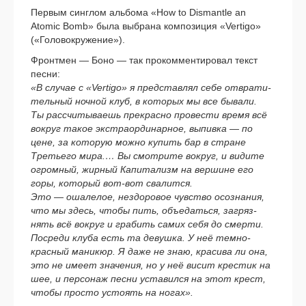
Первым син­глом аль­бо­ма «How to Dismantle an
Atomic Bomb» была выбра­на ком­по­зи­ция «Vertigo»
(«Головокружение»).
Фронтмен — Боно — так про­ком­мен­ти­ро­вал текст
пес­ни:
«В слу­чае с «Vertigo» я пред­став­лял себе отвра­ти­
тель­ный ноч­ной клуб, в кото­рых мы все быва­ли.
Ты рас­счи­ты­ва­ешь пре­крас­но про­ве­сти вре­мя всё
вокруг такое экс­тра­ор­ди­нар­ное, выпив­ка — по
цене, за кото­рую мож­но купить бар в стране
Третьего мира.… Вы смот­ри­те вокруг, и види­те
огром­ный, жир­ный Капитализм на вер­шине его
горы, кото­рый вот-вот сва­лит­ся.
Это — оша­ле­лое, нездо­ро­вое чув­ство осо­зна­ния,
что мы здесь, что­бы пить, объ­едать­ся, загряз­
нять всё вокруг и гра­бить самих себя до смер­ти.
Посреди клу­ба есть та девуш­ка. У неё темно-
красный мани­кюр. Я даже не знаю, кра­си­ва ли она,
это не име­ет зна­че­ния, но у неё висит кре­стик на
шее, и пер­со­наж пес­ни уста­вил­ся на этот крест,
что­бы про­сто усто­ять на ногах».