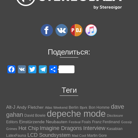
Поделиться:
Facebook
VK
Twitter
Telegram
Отправить
Теги
dave
Alt-J
Andy Fletcher
Berlin
Bon Homme
Atlas Weekend
Bjork
depeche mode
gahan
David Bowie
Disclosure
Einstürzende Neubauten
Editors
Foals
Franz Ferdinand
Festival
Gossip
Hot Chip
Imagine Dragons
Interview
Kasabian
Grimes
LCD Soundsystem
LatexFauna
Martin Gore
Mad Cool