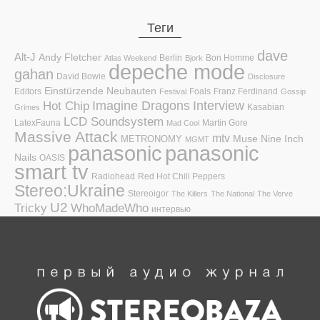
Теги
dave
Alt-J
Andy Fletcher
Berlin
Bon Homme
Atlas Weekend
Bjork
depeche mode
gahan
David Bowie
Disclosure
Einstürzende Neubauten
Editors
Foals
Franz Ferdinand
Festival
Gossip
Hot Chip
Imagine Dragons
Interview
Kasabian
Grimes
LCD Soundsystem
LatexFauna
Martin Gore
Mad Cool
Massive Attack
mtv
Muse
Nine Inch
METRONOMY
MGMT
panasonic
panasonic
Nails
OASIS
smart tv
Radiohead
Red Hot Chili Peppers
Stereo:Ukraine
Stereoigor
The Killers
The National
The Verve
U2
Tricky
WhoMadeWho
интервью