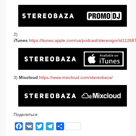
2)
iTunes
https://itunes.apple.com/ua/podcast/stereoigor/id1126
3)
Mixcloud
https://www.mixcloud.com/stereobaza/
Поделиться:
Facebook
VK
Twitter
Telegram
Отправить