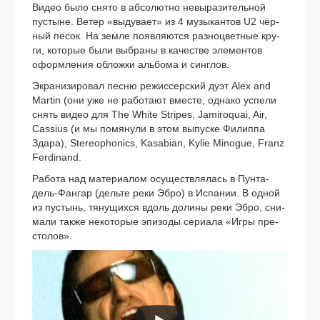
Видео было сня­то в абсо­лют­но невы­ра­зи­тель­ной
пустыне. Ветер «выду­ва­ет» из 4 музы­кан­тов U2 чёр­
ный песок. На зем­ле появ­ля­ют­ся раз­но­цвет­ные кру­
ги, кото­рые были выбра­ны в каче­стве эле­мен­тов
оформ­ле­ния облож­ки аль­бо­ма и синглов.
Экранизировал пес­ню режис­сер­ский дуэт Alex and
Martin (они уже не рабо­та­ют вме­сте, одна­ко успе­ли
снять видео для The White Stripes, Jamiroquai, Air,
Cassius (и мы помя­ну­ли в этом выпус­ке Филиппа
Здара), Stereophonics, Kasabian, Kylie Minogue, Franz
Ferdinand.
Работа над мате­ри­а­лом осу­ществ­ля­лась в Пунта-
дель-Фангар (дель­те реки Эбро) в Испании. В одной
из пустынь, тяну­щих­ся вдоль доли­ны реки Эбро, сни­
ма­ли так­же неко­то­рые эпи­зо­ды сери­а­ла «Игры пре­
сто­лов».