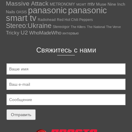
Massive Attack
mtv
Muse
Nine Inch
METRONOMY
MGMT
panasonic
panasonic
Nails
OASIS
smart tv
Radiohead
Red Hot Chili Peppers
Stereo:Ukraine
Stereoigor
The Killers
The National
The Verve
U2
Tricky
WhoMadeWho
интервью
Свяжитесь с нами