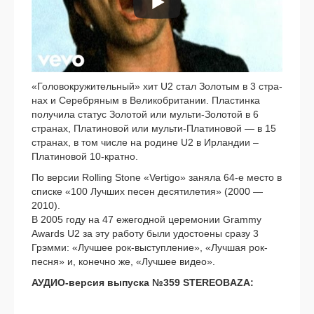
«Головокружительный» хит U2 стал Золотым в 3 стра­
нах и Серебряным в Великобритании. Пластинка
полу­чи­ла ста­тус Золотой или мульти-Золотой в 6
стра­нах, Платиновой или мульти-Платиновой — в 15
стра­нах, в том чис­ле на родине U2 в Ирландии –
Платиновой 10-кратно.
По вер­сии Rolling Stone «Vertigo» заня­ла 64‑е место в
спис­ке «100 Лучших песен деся­ти­ле­тия» (2000 —
2010).
В 2005 году на 47 еже­год­ной цере­мо­нии Grammy
Awards U2 за эту рабо­ту были удо­сто­е­ны сра­зу 3
Грэмми: «Лучшее рок-выступление», «Лучшая рок-
песня» и, конеч­но же, «Лучшее видео».
АУДИО-версия выпус­ка №359 STEREOBAZA: