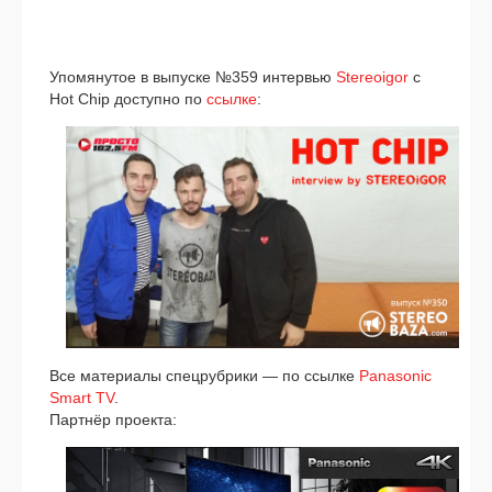
Упомянутое в выпус­ке №359 интер­вью
Stereoigor
c
Hot Chip доступ­но по
ссыл­ке
:
Все мате­ри­а­лы спец­руб­ри­ки — по ссыл­ке
Panasonic
Smart TV
.
Партнёр про­ек­та: