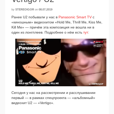
by
STEREOIGOR
on
08.07.2019
Ранее U2 побы­ва­ли у нас в
Panasonic Smart TV
с
«кинош­ным» видео­хи­том «Hold Me, Thrill Me, Kiss Me,
Kill Me» — при­чём эта ком­по­зи­ция не вошла ни в
один из лонг­пле­ев. Подробнее о нём есть
тут
:
Сегодня у нас на рас­смот­ре­нии и рас­слу­ши­ва­нии
пер­вый — в рам­ках спец­про­ек­та — «аль­бом­ный»
видео­хит U2 — «Vertigo».