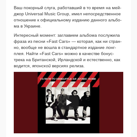
Ваш покор­ный слу­га, рабо­тав­ший в то вре­мя на мей­
джор Universal Music Group, имел непо­сред­ствен­ное
отно­ше­ние к офи­ци­аль­но­му изда­нию дан­но­го аль­бо­
ма в Украине.
Интересный момент: загла­ви­ем аль­бо­ма послу­жи­ла
фра­за из пес­ни «Fast Cars» — кото­рая, как ни стран­
но, вооб­ще не вошла в стан­дарт­ное изда­ние лонг­
плея. Найти «Fast Cars» мож­но в каче­стве бонус-
трека на Британской, Ирландской и есте­ствен­но, как
водит­ся,
япон­ской
вер­си­ях рели­за.