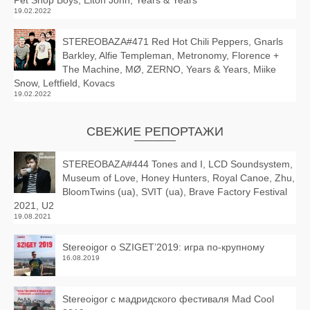
Pet Shop Boys, Elton John, Years & Years
19.02.2022
STEREOBAZA#471 Red Hot Chili Peppers, Gnarls
Barkley, Alfie Templeman, Metronomy, Florence +
The Machine, MØ, ZERNO, Years & Years, Miike
Snow, Leftfield, Kovacs
19.02.2022
СВЕЖИЕ РЕПОРТАЖИ
STEREOBAZA#444 Tones and I, LCD Soundsystem,
Museum of Love, Honey Hunters, Royal Canoe, Zhu,
BloomTwins (ua), SVIT (ua), Brave Factory Festival
2021, U2
19.08.2021
Stereoigor о SZIGET’2019: игра по-крупному
16.08.2019
Stereoigor с мадридского фестиваля Mad Cool