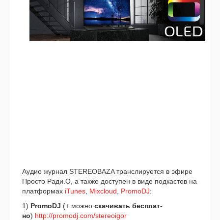
Аудио жур­нал STEREOBAZA транс­ли­ру­ет­ся в эфи­ре
Просто Ради.О, а так­же досту­пен в виде под­ка­стов на
плат­фор­мах
iTunes
,
Mixcloud
,
PromoDJ
:
1)
PromoDJ
(+ мож­но
ска­чи­вать бес­плат­
но
)
http://promodj.com/stereoigor