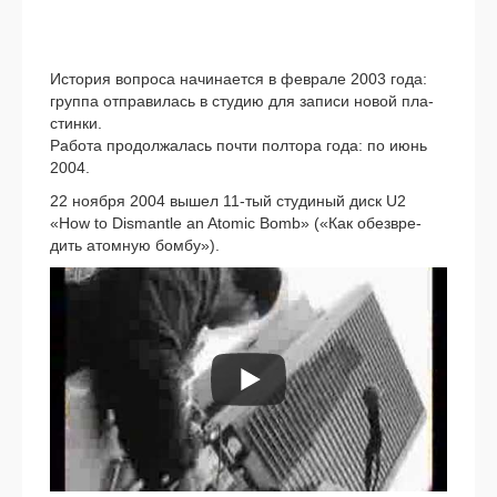
История вопро­са начи­на­ет­ся в фев­ра­ле 2003 года:
груп­па отпра­ви­лась в сту­дию для запи­си новой пла­
стин­ки.
Работа про­дол­жа­лась почти пол­то­ра года: по июнь
2004.
22 нояб­ря 2004 вышел 11-тый сту­ди­ный диск U2
«How to Dismantle an Atomic Bomb» («Как обез­вре­
дить атом­ную бом­бу»).