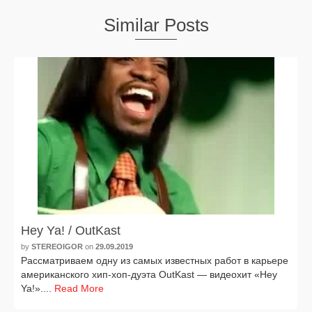
Similar Posts
Hey Ya! / OutKast
by
STEREOIGOR
on
29.09.2019
Рассматриваем одну из самых извест­ных работ в карье­ре
аме­ри­кан­ско­го хип-хоп-дуэта OutKast — видео­хит «Hey
Ya!»....
Read More