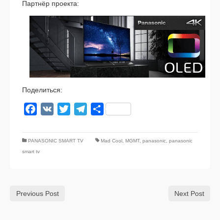
Партнёр про­ек­та:
Поделиться:
Facebook
VK
Twitter
Telegram
Отправить
PANASONIC SMART TV
Mad Cool
,
MGMT
,
panasonic
,
panasonic
smart tv
Previous Post
Next Post