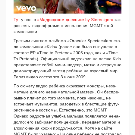
Тут
у нас в
«Мадридском днев­ни­ке by Stereoigor»
как
раз есть видео­фр­га­мент испол­не­ния MGMT этой
ком­по­зи­ции.
Третьим син­глом аль­бо­ма «Oracular Spectacular» ста­
ла ком­по­зи­ция «Kids» (ранее она была выпу­ще­на в
соста­ве ЕР «Time to Pretend» 2005 года, как и «Time
To Pretend»). Официальный видео­клип на пес­ню Kids
пред­став­ля­ет собой мини-шедевр, мет­ко и ост­ро­ум­но
демон­стри­ру­ю­щий взгляд ребён­ка на взрос­лый мир.
Релиз видео состо­ял­ся 3 июня 2009.
По сюже­ту видео ребён­ка окру­жа­ют мон­стры, неза­
мет­ные для его невни­ма­тель­ной мате­ри. Он бес­пре­
рыв­но пла­чет до того момен­та, пока нако­нец, не
встре­ча­ет музы­кан­тов, разо­де­тых в бле­стя­щие футу­
ри­сти­че­ские костю­мы. Естественно, это MGMT.
Однако радост­ная улыб­ка малы­ша появ­ля­ет­ся нена­
дол­го: его заби­ра­ет поли­цей­ский, пере­да­ёт мате­ри и
зло­клю­че­ния кро­хи про­дол­жа­ют­ся. Хотя на сай­те
MGMT было ука­за­но: «Ни один ребе­нок не постра­дал