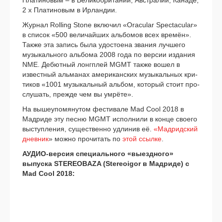
Платиновым – в Великобритании, Австралии, Канаде,
2 х Платиновым в Ирландии.
Журнал Rolling Stone вклю­чил «Oracular Spectacular»
в спи­сок «500 вели­чай­ших аль­бо­мов всех вре­мён».
Также эта запись была удо­сто­е­на зва­ния луч­ше­го
музы­каль­но­го аль­бо­ма 2008 года по вер­сии изда­ния
NME. Дебютный лонг­плей MGMT так­же вошел в
извест­ный аль­ма­нах аме­ри­кан­ских музы­каль­ных кри­
ти­ков «1001 музы­каль­ный аль­бом, кото­рый сто­ит про­
слу­шать, преж­де чем вы умрё­те».
На выше­упо­мя­ну­том фести­ва­ле Mad Cool 2018 в
Мадриде эту пес­ню MGMT испол­ни­ли в кон­це сво­е­го
выступ­ле­ния, суще­ствен­но удли­нив её.
«Мадридский
днев­ник
» мож­но про­чи­тать по
этой ссыл­ке
.
АУДИО-версия спе­ци­аль­но­го «выезд­но­го»
выпус­ка STEREOBAZA (Stereoigor в Мадриде) с
Mad Cool 2018: