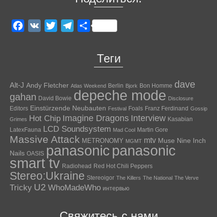
Facebook
VK
Twitter
Telegram
Отправить
Теги
dave
Alt-J
Andy Fletcher
Berlin
Bon Homme
Atlas Weekend
Bjork
depeche mode
gahan
David Bowie
Disclosure
Einstürzende Neubauten
Editors
Foals
Franz Ferdinand
Festival
Gossip
Hot Chip
Imagine Dragons
Interview
Kasabian
Grimes
LCD Soundsystem
LatexFauna
Martin Gore
Mad Cool
Massive Attack
mtv
Muse
Nine Inch
METRONOMY
MGMT
panasonic
panasonic
Nails
OASIS
smart tv
Radiohead
Red Hot Chili Peppers
Stereo:Ukraine
Stereoigor
The Killers
The National
The Verve
U2
Tricky
WhoMadeWho
интервью
Свяжитесь с нами