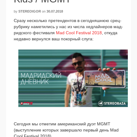
by
STEREOIGOR
on
30.07.2018
Сразу несколь­ко пре­тен­ден­тов в сего­дняш­нюю срец­
руб­ри­ку наме­ти­лись у нас из чис­ла хед­лай­не­ров мад­
рид­ско­го фести­ва­ля
Mad Cool Festival 2018
, отку­да
недав­но вер­нул­ся ваш покор­ный слу­га:
Сегодня мы отме­тим аме­ри­кан­ский дуэт MGMT
(выступ­ле­ние кото­рых завер­ша­ло пер­вый день Mad
Cool Festival 2018).