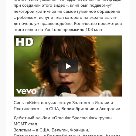
при созда­нии это­го видео», клип был под­верг­нут
неко­то­рой кри­ти­ке за не самое гуман­ное обра­ще­ние
с ребён­ком, испуг и плач кото­ро­го на экране выгля­
дят очень уж прав­до­по­доб­но. Количество про­смот­ров
это­го видео на YouTube пре­вы­си­ло 103 млн.
Сингл «Kids» полу­чил ста­тус Золотого в Италии и
Платинового — в США, Великобритании и Австралии.
Дебютный аль­бом «Oracular Spectacular» груп­пы
MGMT стал
Золотым – в США, Бельгии, Франции,