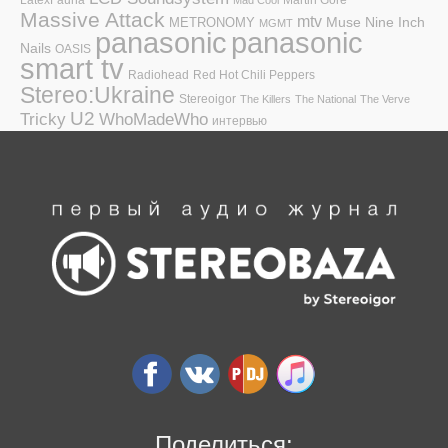
Massive Attack
mtv
Muse
Nine Inch
METRONOMY
MGMT
panasonic
panasonic
Nails
OASIS
smart tv
Radiohead
Red Hot Chili Peppers
Stereo:Ukraine
Stereoigor
The Killers
The National
The Verve
U2
Tricky
WhoMadeWho
интервью
Поделиться: