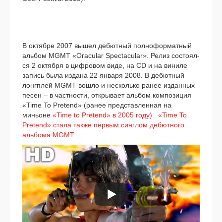
В октяб­ре 2007 вышел дебют­ный пол­но­фор­мат­ный
аль­бом MGMT «Oracular Spectacular». Релиз состо­ял­
ся 2 октяб­ря в циф­ро­вом виде, на CD и на вини­ле
запись была изда­на 22 янва­ря 2008. В дебют­ный
лонг­плей MGMT вошло и несколь­ко ранее издан­ных
песен – в част­но­сти, откры­ва­ет аль­бом ком­по­зи­ция
«Time To Pretend» (ранее пред­став­лен­ная на
миньоне
«Time to Pretend» в 2005 году). «Time To
Pretend» ста­ла так­же пер­вым син­глом дебют­но­го
аль­бо­ма MGMT: