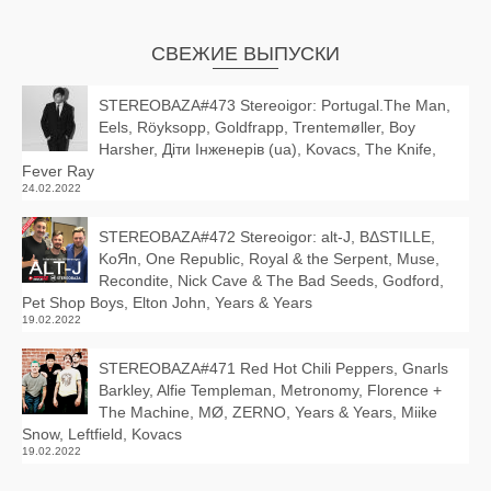
СВЕЖИЕ ВЫПУСКИ
STEREOBAZA#473 Stereoigor: Portugal.The Man,
Eels, Röyksopp, Goldfrapp, Trentemøller, Boy
Harsher, Діти Інженерів (ua), Kovacs, The Knife,
Fever Ray
24.02.2022
STEREOBAZA#472 Stereoigor: alt‑J, BΔSTILLE,
KoЯn, One Republic, Royal & the Serpent, Muse,
Recondite, Nick Cave & The Bad Seeds, Godford,
Pet Shop Boys, Elton John, Years & Years
19.02.2022
STEREOBAZA#471 Red Hot Chili Peppers, Gnarls
Barkley, Alfie Templeman, Metronomy, Florence +
The Machine, MØ, ZERNO, Years & Years, Miike
Snow, Leftfield, Kovacs
19.02.2022