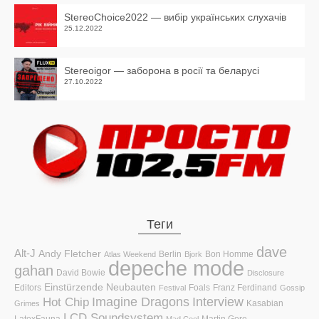
StereoChoice2022 — вибір українських слухачів
25.12.2022
Stereoigor — заборона в росії та беларусі
27.10.2022
Теги
dave
Alt-J
Andy Fletcher
Berlin
Bon Homme
Atlas Weekend
Bjork
depeche mode
gahan
David Bowie
Disclosure
Einstürzende Neubauten
Editors
Foals
Franz Ferdinand
Festival
Gossip
Hot Chip
Imagine Dragons
Interview
Kasabian
Grimes
LCD Soundsystem
LatexFauna
Martin Gore
Mad Cool