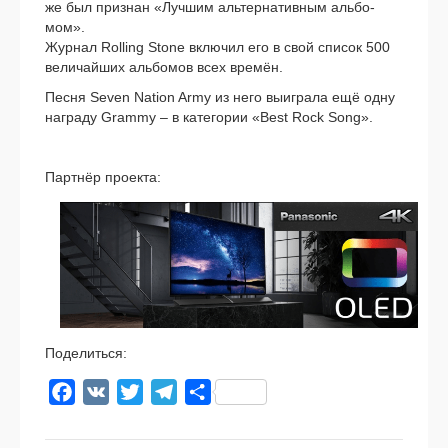
же был при­знан «Лучшим аль­тер­на­тив­ным аль­бо­
мом».
Журнал Rolling Stone вклю­чил его в свой спи­сок 500
вели­чай­ших аль­бо­мов всех вре­мён.
Песня Seven Nation Army из него выиг­ра­ла ещё одну
награ­ду Grammy – в кате­го­рии «Best Rock Song».
Партнёр про­ек­та:
Поделиться:
Facebook
VK
Twitter
Telegram
Отправить