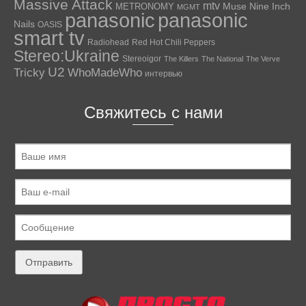
Massive Attack
mtv
Muse
Nine Inch
METRONOMY
MGMT
panasonic
panasonic
Nails
OASIS
smart tv
Radiohead
Red Hot Chili Peppers
Stereo:Ukraine
Stereoigor
The Killers
The National
The Verve
U2
Tricky
WhoMadeWho
интервью
Свяжитесь с нами