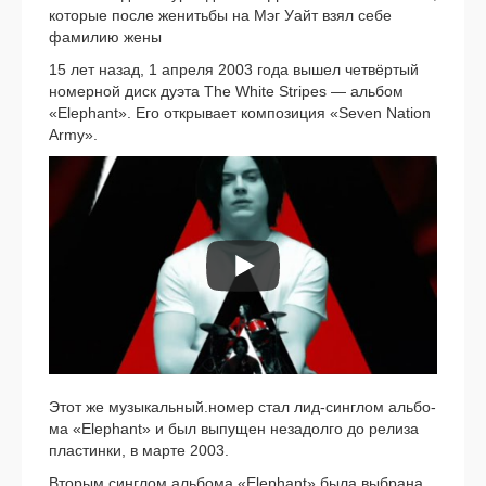
кото­рые после женить­бы на Мэг Уайт взял себе
фами­лию жены
15 лет назад, 1 апре­ля 2003 года вышел чет­вёр­тый
номер­ной диск дуэ­та The White Stripes — аль­бом
«Elephant». Его откры­ва­ет ком­по­зи­ция «Seven Nation
Army».
Этот же музыкальный.номер стал лид-синглом аль­бо­
ма «Elephant» и был выпу­щен неза­дол­го до рели­за
пла­стин­ки, в мар­те 2003.
Вторым син­глом аль­бо­ма «Elephant» была выбра­на