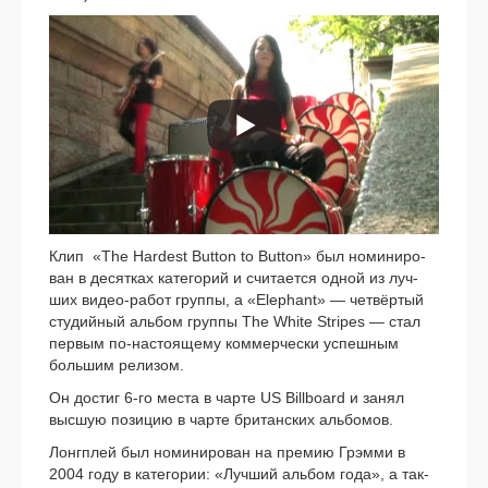
Клип «The Hardest Button to Button» был номи­ни­ро­
ван в десят­ках кате­го­рий и счи­та­ет­ся одной из луч­
ших видео-работ груп­пы, а «Elephant» — чет­вёр­тый
сту­дий­ный аль­бом груп­пы The White Stripes — стал
пер­вым по-настоящему ком­мер­че­ски успеш­ным
боль­шим рели­зом.
Он достиг 6‑го места в чар­те US Billboard и занял
выс­шую пози­цию в чар­те бри­тан­ских аль­бо­мов.
Лонгплей был номи­ни­ро­ван на пре­мию Грэмми в
2004 году в кате­го­рии: «Лучший аль­бом года», а так­