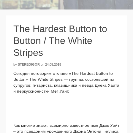
The Hardest Button to
Button / The White
Stripes
by
STEREOIGOR
on
24.05.2018
Cегодня пого­во­рим о кли­пе «The Hardest Button to
Button» The White Stripes — груп­пы, состо­яв­шей из
супру­гов: гита­ри­ста, кла­виш­ни­ка и пев­ца Джека Уайта
и пер­кус­си­о­нист­ки Мег Уайт.
Как мно­гие зна­ют, все­мир­но извест­ное имя Джек Уайт
– это псев­до­ним урож­ден­но­го Джона Энтони Гиллиса,