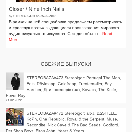
Closer / Nine Inch Nails
by
STEREOIGOR
on
25.02.2018
В рам­ках нашей спец­руб­ри­ки про­дол­жа­ем рас­смат­ри­вать
и «рас­слу­ши­вать» выда­ю­щи­е­ся про­из­ве­де­ния миро­во­го
аудио-визуального искус­ства. Сегодня объ­ект...
Read
More
СВЕЖИЕ ВЫПУСКИ
STEREOBAZA#473 Stereoigor: Portugal.The Man,
Eels, Röyksopp, Goldfrapp, Trentemøller, Boy
Harsher, Діти Інженерів (ua), Kovacs, The Knife,
Fever Ray
24.02.2022
STEREOBAZA#472 Stereoigor: alt‑J, BΔSTILLE,
KoЯn, One Republic, Royal & the Serpent, Muse,
Recondite, Nick Cave & The Bad Seeds, Godford,
Pet Shop Boys, Elton John, Years & Years