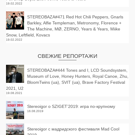
19.02.2022
STEREOBAZA#471 Red Hot Chili Peppers, Gnarls
Barkley, Alfie Templeman, Metronomy, Florence +
The Machine, MØ, ZERNO, Years & Years, Miike
Snow, Leftfield, Kovacs
19.02.2022
СВЕЖИЕ РЕПОРТАЖИ
STEREOBAZA#444 Tones and I, LCD Soundsystem,
Museum of Love, Honey Hunters, Royal Canoe, Zhu,
BloomTwins (ua), SVIT (ua), Brave Factory Festival
2021, U2
19.08.2021
Stereoigor о SZIGET’2019: игра по-крупному
16.08.2019
Stereoigor с мадридского фестиваля Mad Cool
2019