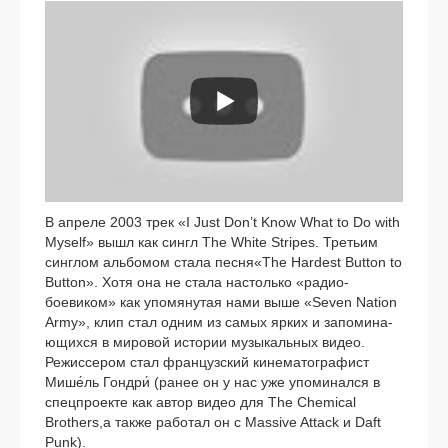
В апре­ле 2003 трек «I Just Don’t Know What to Do with
Myself» вышл как син­гл The White Stripes. Третьим
син­глом аль­бо­мом ста­ла песня«The Hardest Button to
Button». Хотя она не ста­ла настоль­ко «радио-
боевиком» как упо­мя­ну­тая нами выше «Seven Nation
Army», клип стал одним из самых ярких и запо­ми­на­
ю­щих­ся в миро­вой исто­рии музы­каль­ных видео.
Режиссером стал фран­цуз­ский кине­ма­то­гра­фист
Мише́ль Гондри́ (ранее он у нас уже упо­ми­нал­ся в
спец­про­ек­те как автор видео для The Chemical
Brothers,а так­же рабо­тал он с Massive Attack и Daft
Punk).