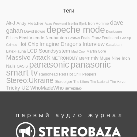
Теги
dave
Alt-J
Andy Fletcher
Berlin
Bon Homme
Atlas Weekend
Bjork
depeche mode
gahan
David Bowie
Disclosure
Einstürzende Neubauten
Editors
Foals
Franz Ferdinand
Festival
Gossip
Hot Chip
Imagine Dragons
Interview
Kasabian
Grimes
LCD Soundsystem
LatexFauna
Martin Gore
Mad Cool
Massive Attack
mtv
Muse
Nine Inch
METRONOMY
MGMT
panasonic
panasonic
Nails
OASIS
smart tv
Radiohead
Red Hot Chili Peppers
Stereo:Ukraine
Stereoigor
The Killers
The National
The Verve
U2
Tricky
WhoMadeWho
интервью