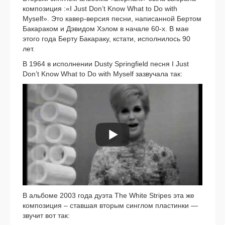
ком­по­зи­ция :«I Just Don’t Know What to Do with
Myself». Это кавер-версия пес­ни, напи­сан­ной Бертом
Бакараком и Дэвидом Хэлом в нача­ле 60‑х. В мае
это­го года Берту Бакараку, кста­ти, испол­ни­лось 90
лет.
В 1964 в испол­не­нии Dusty Springfield пес­ня I Just
Don’t Know What to Do with Myself зазву­ча­ла так:
В аль­бо­ме 2003 года дуэ­та The White Stripes эта же
ком­по­зи­ция – став­шая вто­рым син­глом пла­стин­ки —
зву­чит вот так: