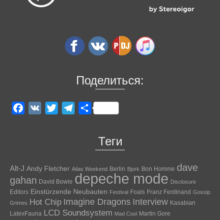
Поделиться:
Facebook
VK
Twitter
Telegram
Отправить
Теги
dave
Alt-J
Andy Fletcher
Berlin
Bon Homme
Atlas Weekend
Bjork
depeche mode
gahan
David Bowie
Disclosure
Einstürzende Neubauten
Editors
Foals
Franz Ferdinand
Festival
Gossip
Hot Chip
Imagine Dragons
Interview
Kasabian
Grimes
LCD Soundsystem
LatexFauna
Martin Gore
Mad Cool