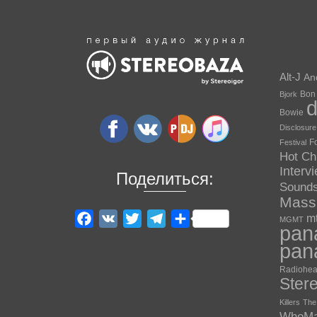
Alt-J
An
Bon
Bjork
Bowie
Disclosure
F
Festival
Hot Ch
Interv
Поделиться:
Sound
Massi
m
Facebook
VK
Twitter
Telegram
Отправить
MGMT
pan
pan
Radiohe
Ster
Killers
The 
WhoM