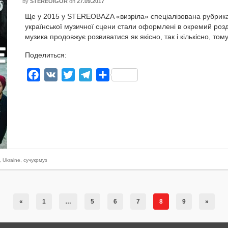
by
STEREOIGOR
on
27.09.2017
Ще у 2015 у STEREOBAZA «виз­рі­ла» спе­ціалі­зо­ва­на руб­ри­к
українсь­кої музич­ної сце­ни ста­ли оформ­лені в окре­мий розд
музи­ка про­до­в­жує роз­ви­ва­ти­ся як якіс­но, так і кіль­кіс­но,
Поделиться:
Facebook
VK
Twitter
Telegram
Отправить
,
Ukraine
,
сучукрмуз
«
1
…
5
6
7
8
9
»