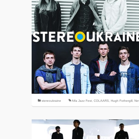
stereoukraine
Alfa Jazz Fest
,
COLAARS
,
Hugh Fothergill
,
Ne