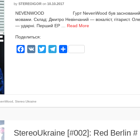
by
STEREOIGOR
on
10.10.2017
NEVENWOOD Гурт NevenWood був зас­но­ва­ний у 2015. 
мова­ми. Склад: Дмитро Невінчаний — вокаліст, гіта­рист. О
— удар­ні. Перший EP …
Read More
Поделиться:
Facebook
VK
Twitter
Telegram
Отправить
venWood
,
Stereo:Ukraine
StereoUkraine [#002]: Red Berlin 