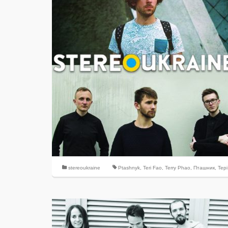
stereoukraine
Ptashnyk
,
Teri Fao
,
Terry Phao
,
Пташник
,
Тер