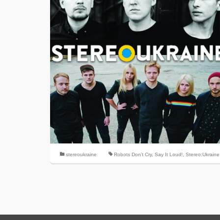
stereoukraine
Robots Don’t Cry
,
Say It Loud!
,
Stereo:Ukraine