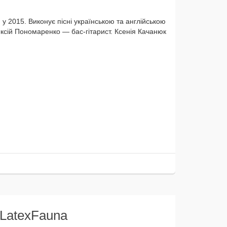
Виконує піс­ні українсь­кою та англійсь­кою
лексій Пономаренко — бас-гітарист. Ксенія Качанюк
# LatexFauna