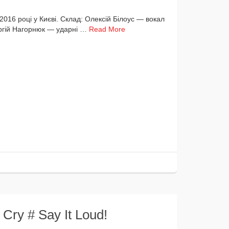
році у Києві. Склад: Олексій Білоус — вокал
ргій Нагорнюк — удар­ні …
Read More
 Cry # Say It Loud!