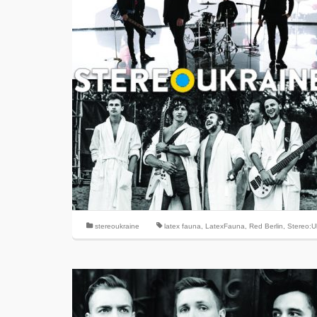
stereoukraine
latex fauna
,
LatexFauna
,
Red Berlin
,
Stereo:U