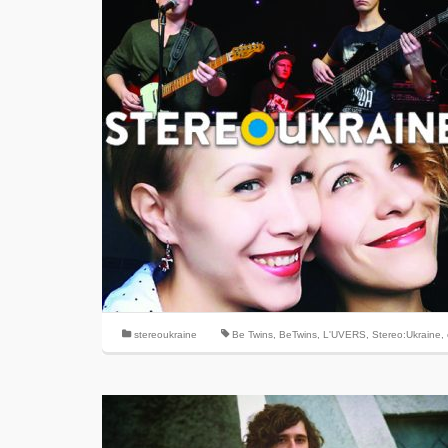
stereoukraine
Be Twins
,
BeTwins
,
L'UVERS
,
Stereo:Ukraine
,