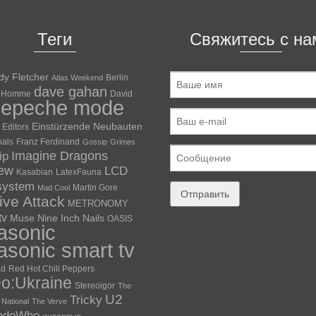
Теги
Свяжитесь с на
dy Fletcher
Berlin
Atlas Weekend
dave gahan
 Homme
David
depeche mode
Einstürzende Neubauten
Editors
oals
Franz Ferdinand
Gossip
Grimes
ip
Imagine Dragons
iew
LCD
Kasabian
LatexFauna
system
Martin Gore
Mad Cool
ve Attack
METRONOMY
tv
Muse
Nine Inch Nails
OASIS
asonic
asonic smart tv
ad
Red Hot Chili Peppers
eo:Ukraine
Stereoigor
The
U2
Tricky
National
The Verve
adeWho