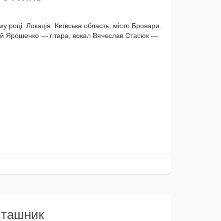
і. Локація: Київська область, місто Бровари.
ндрій Ярошенко — гіта­ра, вокал Вячеслав Стасюк —
 Пташник