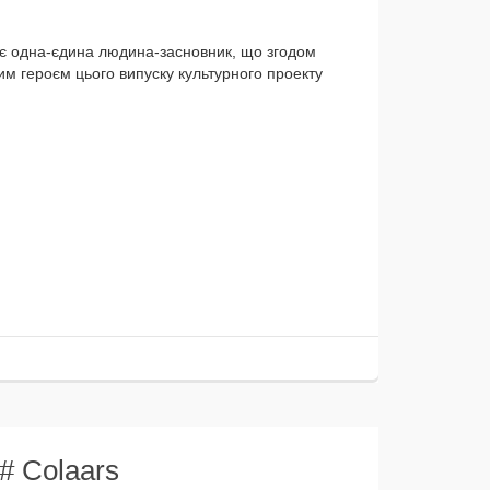
на-єдина людина-засновник, що зго­дом
 героєм цьо­го випус­ку куль­тур­но­го про­ек­ту
# Colaars