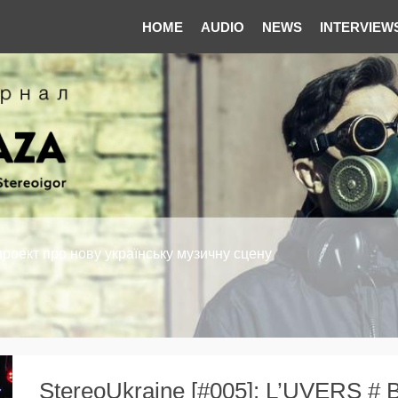
HOME
AUDIO
NEWS
INTERVIEW
проект про нову українську музичну сцену
StereoUkraine [#005]: L’UVERS # 