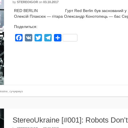
by
STEREOIGOR
on
03.10.2017
RED BERLIN Гурт Red Berlin був зас­но­ва­ний у 2016 
Олексій Плаксюк — гіта­ра Олександр Конотопець — бас Се
Поделиться:
Facebook
VK
Twitter
Telegram
Отправить
kraine
,
сучукрмуз
StereoUkraine [#001]: Robots Don’t