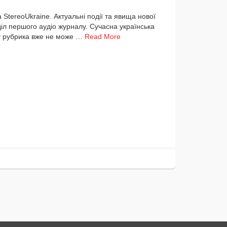
а StereoUkraine. Актуальні події та яви­ща нової
іл пер­шо­го аудіо жур­на­лу. Сучасна українсь­ка
 тому руб­ри­ка вже не може …
Read More