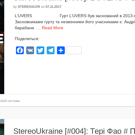
by
STEREOIGOR
on
07.11.2017
L’UVERS Гурт L’UVERS був зас­но­ва­ний в 2013-му роц
Засновниками гур­ту та незмін­ни­ми його учас­ни­ка­ми є: А
бара­ба­ни. …
Read More
Поделиться:
Facebook
VK
Twitter
Telegram
Отправить
сбой системы
StereoUkraine [#004]: Тері Фао #