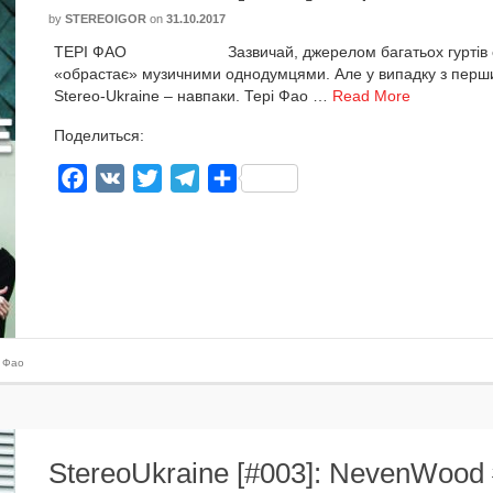
by
STEREOIGOR
on
31.10.2017
ТЕРІ ФАО Зазвичай, дже­ре­лом багатьох гур­тів є од
«обрас­тає» музич­ни­ми одно­дум­ця­ми. Але у випад­ку з пер­шим
Stereo-Ukraine – нав­па­ки. Тері Фао …
Read More
Поделиться:
Facebook
VK
Twitter
Telegram
Отправить
і Фао
StereoUkraine [#003]: NevenWood 