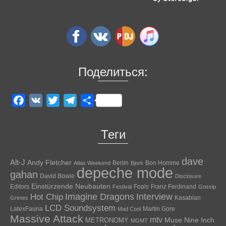
Поделиться:
Facebook
VK
Twitter
Telegram
Отправить
Теги
dave
Alt-J
Andy Fletcher
Berlin
Bon Homme
Atlas Weekend
Bjork
depeche mode
gahan
David Bowie
Disclosure
Einstürzende Neubauten
Editors
Foals
Franz Ferdinand
Festival
Gossip
Hot Chip
Imagine Dragons
Interview
Kasabian
Grimes
LCD Soundsystem
LatexFauna
Martin Gore
Mad Cool
Massive Attack
mtv
Muse
Nine Inch
METRONOMY
MGMT