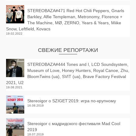
STEREOBAZA#471 Red Hot Chili Peppers, Gnarls
Barkley, Alfie Templeman, Metronomy, Florence +
The Machine, MØ, ZERNO, Years & Years, Miike
Snow, Leftfield, Kovacs
19.02.2022
СВЕЖИЕ РЕПОРТАЖИ
STEREOBAZA#444 Tones and I, LCD Soundsystem,
Museum of Love, Honey Hunters, Royal Canoe, Zhu,
BloomTwins (ua), SVIT (ua), Brave Factory Festival
2021, U2
19.08.2021
Stereoigor о SZIGET’2019: игра по-крупному
16.08.2019
Stereoigor с мадридского фестиваля Mad Cool
2019
18.07.2019