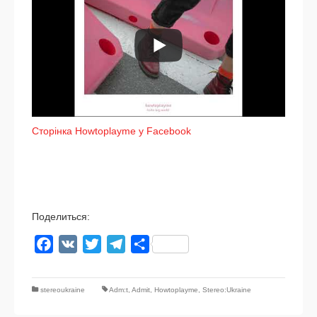
Сторінка Howtoplayme у Facebook
Поделиться:
Facebook
VK
Twitter
Telegram
Отправить
stereoukraine
Adm:t
,
Admit
,
Howtoplayme
,
Stereo:Ukraine