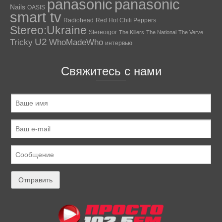
panasonic
panasonic
Nails
OASIS
smart tv
Radiohead
Red Hot Chili Peppers
Stereo:Ukraine
Stereoigor
The Killers
The National
The Verve
U2
Tricky
WhoMadeWho
интервью
Свяжитесь с нами