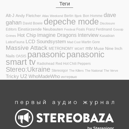
Теги
dave
Alt-J
Andy Fletcher
Berlin
Bon Homme
Atlas Weekend
Bjork
depeche mode
gahan
David Bowie
Disclosure
Einstürzende Neubauten
Editors
Foals
Franz Ferdinand
Festival
Gossip
Hot Chip
Imagine Dragons
Interview
Kasabian
Grimes
LCD Soundsystem
LatexFauna
Martin Gore
Mad Cool
Massive Attack
mtv
Muse
Nine Inch
METRONOMY
MGMT
panasonic
panasonic
Nails
OASIS
smart tv
Radiohead
Red Hot Chili Peppers
Stereo:Ukraine
Stereoigor
The Killers
The National
The Verve
U2
Tricky
WhoMadeWho
интервью