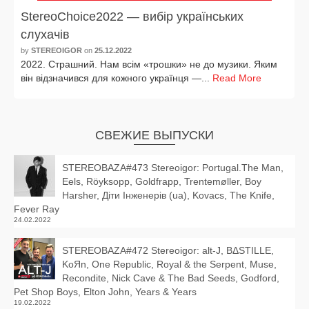
StereoChoice2022 — вибір українських
слухачів
by
STEREOIGOR
on
25.12.2022
2022. Страшний. Нам всім «трош­ки» не до музи­ки. Яким
він від­зна­чи­вся для кож­но­го україн­ця —...
Read More
СВЕЖИЕ ВЫПУСКИ
STEREOBAZA#473 Stereoigor: Portugal.The Man,
Eels, Röyksopp, Goldfrapp, Trentemøller, Boy
Harsher, Діти Інженерів (ua), Kovacs, The Knife,
Fever Ray
24.02.2022
STEREOBAZA#472 Stereoigor: alt‑J, BΔSTILLE,
KoЯn, One Republic, Royal & the Serpent, Muse,
Recondite, Nick Cave & The Bad Seeds, Godford,
Pet Shop Boys, Elton John, Years & Years
19.02.2022