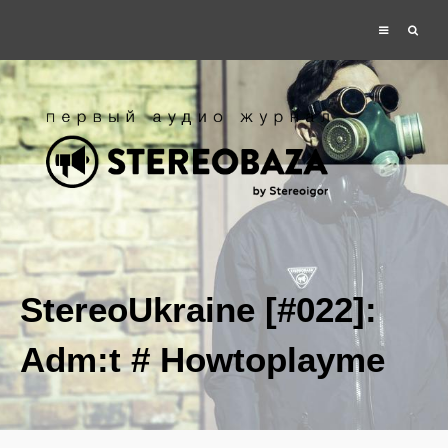
StereoUkraine [#022]:
Adm:t # Howtoplayme