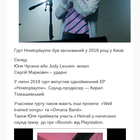
Гурт Howtoplayme був зас­но­ва­ний у 2018 році у Києві.
Склад:
Юля Чусина або Judy Leuven- вокал
Сергій Маркович – удар­ні.
У лип­ні 2018 гурт випу­стив одной­мен­ний ЕР
«Howtoplayme». Саунд-продюсер — Кирил
Томашевський.
Учасники гур­ту також мають інші про­ек­ти: «Well
trained songs» та «Omana Band».
Також Юля прий­ма­ла участь з Heinali у напи­сан­ні
саунд-треку до гри «Bound» від Playstation.