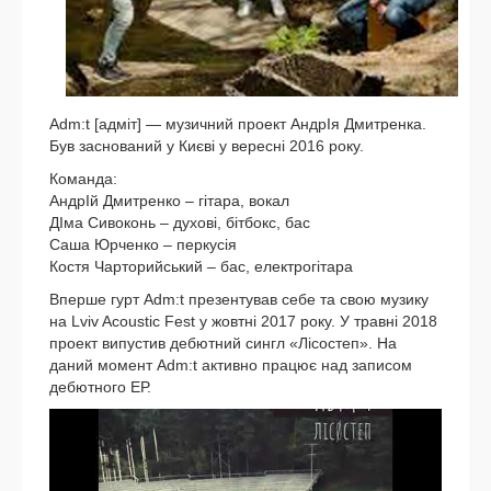
Adm:t [адміт] — музич­ний про­ект АндрІя Дмитренка.
Був зас­но­ва­ний у Києві у верес­ні 2016 року.
Команда:
АндрІй Дмитренко – гіта­ра, вокал
ДІма Сивоконь – духо­ві, біт­бокс, бас
Саша Юрченко – пер­кусія
Костя Чарторийський – бас, елек­тро­гіта­ра
Вперше гурт Adm:t пре­зен­ту­вав себе та свою музи­ку
на Lviv Acoustic Fest у жовтні 2017 року. У трав­ні 2018
про­ект випу­стив дебют­ний син­гл «Лісостеп». На
даний момент Adm:t актив­но пра­ц­ює над запи­сом
дебют­но­го ЕР.