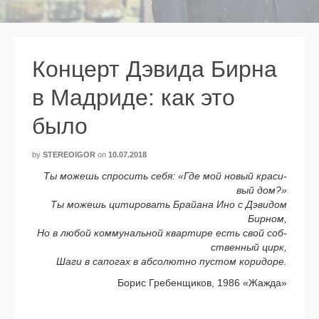
Концерт Дэвида Бирна
в Мадриде: как это
было
by
STEREOIGOR
on
10.07.2018
Ты можешь спро­сить себя: «Где мой новый кра­си­
вый дом?»
Ты можешь цити­ро­вать Брайана Ино с Дэвидом
Бирном,
Но в любой ком­му­наль­ной квар­ти­ре есть свой соб­
ствен­ный цирк,
Шаги в сапо­гах в абсо­лют­но пустом кори­до­ре.
Борис Гребенщиков, 1986 «Жажда»