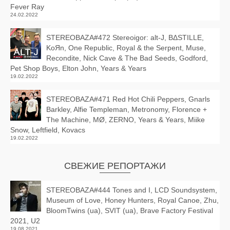
Fever Ray
24.02.2022
STEREOBAZA#472 Stereoigor: alt‑J, BΔSTILLE,
KoЯn, One Republic, Royal & the Serpent, Muse,
Recondite, Nick Cave & The Bad Seeds, Godford,
Pet Shop Boys, Elton John, Years & Years
19.02.2022
STEREOBAZA#471 Red Hot Chili Peppers, Gnarls
Barkley, Alfie Templeman, Metronomy, Florence +
The Machine, MØ, ZERNO, Years & Years, Miike
Snow, Leftfield, Kovacs
19.02.2022
СВЕЖИЕ РЕПОРТАЖИ
STEREOBAZA#444 Tones and I, LCD Soundsystem,
Museum of Love, Honey Hunters, Royal Canoe, Zhu,
BloomTwins (ua), SVIT (ua), Brave Factory Festival
2021, U2
19.08.2021