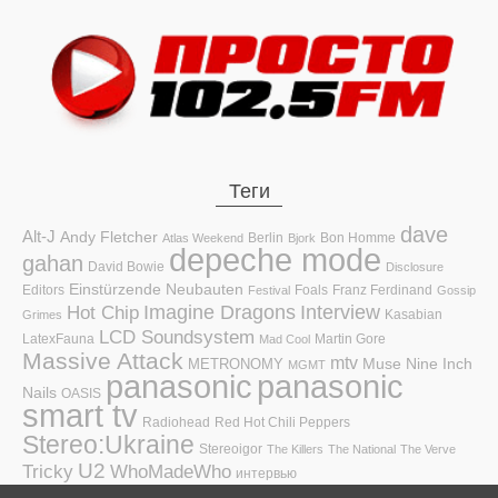
Теги
dave
Alt-J
Andy Fletcher
Berlin
Bon Homme
Atlas Weekend
Bjork
depeche mode
gahan
David Bowie
Disclosure
Einstürzende Neubauten
Editors
Foals
Franz Ferdinand
Festival
Gossip
Hot Chip
Imagine Dragons
Interview
Kasabian
Grimes
LCD Soundsystem
LatexFauna
Martin Gore
Mad Cool
Massive Attack
mtv
Muse
Nine Inch
METRONOMY
MGMT
panasonic
panasonic
Nails
OASIS
smart tv
Radiohead
Red Hot Chili Peppers
Stereo:Ukraine
Stereoigor
The Killers
The National
The Verve
U2
Tricky
WhoMadeWho
интервью