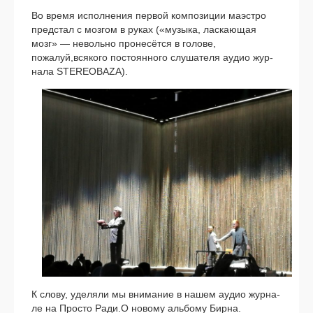
Во вре­мя испол­не­ния пер­вой ком­по­зи­ции маэст­ро
пред­стал с моз­гом в руках («музы­ка, лас­ка­ю­щая
мозг» — неволь­но про­не­сёт­ся в голо­ве,
пожалуй,всякого посто­ян­но­го слу­ша­те­ля аудио жур­
на­ла STEREOBAZA).
К сло­ву, уде­ля­ли мы вни­ма­ние в нашем аудио жур­на­
ле на Просто Ради.О ново­му аль­бо­му Бирна.