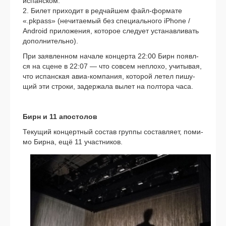
испан­ском.
2. Билет при­хо­дит в ред­чай­шем файл-формате
«.pkpass» (нечи­та­е­мый без спе­ци­аль­но­го iPhone /
Android при­ло­же­ния, кото­рое сле­ду­ет уста­нав­ли­вать
допол­ни­тель­но).
При заяв­лен­ном нача­ле кон­цер­та 22:00 Бирн появл­
ся на сцене в 22:07 — что совсем непло­хо, учи­ты­вая,
что испан­ская авиа-компания, кото­рой летел пишу­
щий эти стро­ки, задер­жа­ла вылет на пол­то­ра часа.
Бирн и 11 апо­сто­лов
Текущий кон­церт­ный состав груп­пы состав­ля­ет, поми­
мо Бирна, ещё 11 участ­ни­ков.