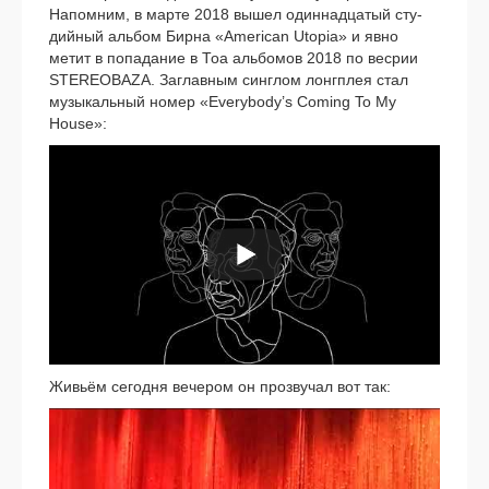
Напомним, в мар­те 2018 вышел один­на­дца­тый сту­
дий­ный аль­бом Бирна «American Utopia» и явно
метит в попа­да­ние в Тоа аль­бо­мов 2018 по весрии
STEREOBAZA. Заглавным син­глом лонг­плея стал
музы­каль­ный номер «Everybody’s Coming To My
House»:
Живьём сего­дня вече­ром он про­зву­чал вот так: