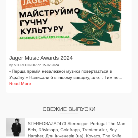
Jager Music Awards 2024
by
STEREOIGOR
on
15.02.2024
«Перша пре­мія неза­леж­ної музи­ки повер­таєть­ся в
Україну!» Написали б в іншо­му випад­ку, але… Тим не...
Read More
СВЕЖИЕ ВЫПУСКИ
STEREOBAZA#473 Stereoigor: Portugal.The Man,
Eels, Röyksopp, Goldfrapp, Trentemøller, Boy
Harsher, Діти Інженерів (ua), Kovacs, The Knife,