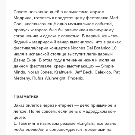
Спустя несколь­ко дней в невы­но­си­мо жар­ком
Мадриде, гото­вясь к пред­сто­я­ще­му фести­ва­лю Mad
Cool, «всплы­ло» ещё одно музы­каль­ное собы­тие,
про­пуск кото­ро­го был бы рав­но­си­лен куль­тур­но­му
согре­ше­нию и сдел­ке с сове­стью. В пер­вый же «сво­
бод­ный» мад­рид­ский вечер выяс­ни­лось, что в рам­ках
фестиваля/серии кон­цер­тов Noches Del Botánico 10
июля в испан­ской сто­ли­це высту­пит леген­дар­ный
Дэвид Бирн. В этом году в тече­ние июня и июля на
дан­ном фести­ва­ле сре­ди высту­па­ю­щих — Simple
Minds, Norah Jones, Kraftwerk, Jeff Beck, Calexico, Pat
Metheny, Rufus Wainwright, Phoenix.
Прагматика
Заказ биле­тов через интер­нет — дело при­выч­ное и
лёг­кое. Но не совсем, если речь о мад­рид­ском кон­
цер­те.
1. Тикетинг в язы­ко­вом режи­ме «English» всё рав­но
недо­пе­ре­ве­дён
и сопро­вож­да­ет­ся тер­ми­на­ми на