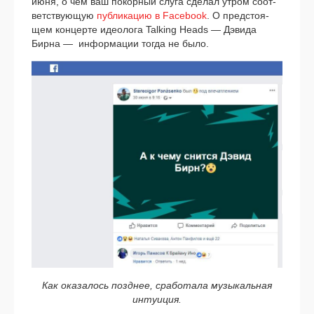
июня, о чём ваш покор­ный слу­га сде­лал утром соот­
вет­ству­ю­щую
пуб­ли­ка­цию в Facebook
. О пред­сто­я­
щем кон­цер­те идео­ло­га Talking Heads — Дэвида
Бирна — инфор­ма­ции тогда не было.
Как ока­за­лось позд­нее, сра­бо­та­ла музы­каль­ная
инту­и­ция.