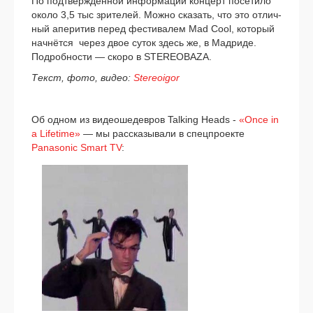
По под­твер­ждён­ной инфор­ма­ции кон­церт посе­ти­ло
око­ло 3,5 тыс зри­те­лей. Можно ска­зать, что это отлич­
ный апе­ри­тив перед фести­ва­лем Mad Cool, кото­рый
нач­нёт­ся через двое суток здесь же, в Мадриде.
Подробности — ско­ро в STEREOBAZA.
Текст, фото, видео:
Stereoigor
Об одном из видео­ше­дев­ров Talking Heads -
«Once in
a Lifetime»
— мы рас­ска­зы­ва­ли в спец­про­ек­те
Panasonic Smart TV
: