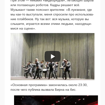
При этом — ника­ких «видео­ря­дов», лета­ю­щих шаров
или пол­за­ю­щих робо­тов. Кадры реша­ют всё.
Музыкант так­же пояс­нил зри­те­лям: «В луи­зи­ане, где
мы как-то высту­па­ли, меня спро­си­ли про исполь­зо­ва­
ние плэй­бе­ков. Ну так вот: вся музы­ка, кото­рую вы
слы­ши­те, игра­ет­ся все­ми эти­ми людь­ми, нахо­дя­щи­
ми­ся на сцене».
«Основная про­грам­ма» закон­чи­лась око­ло 23:30,
после чего пуб­ли­ка вызва­ла Бирна на бис.