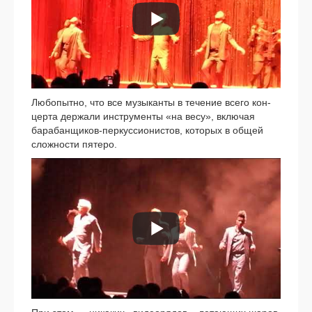
Любопытно, что все музы­кан­ты в тече­ние все­го кон­
цер­та дер­жа­ли инстру­мен­ты «на весу», вклю­чая
барабанщиков-перкуссионистов, кото­рых в общей
слож­но­сти пяте­ро.