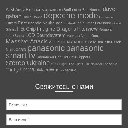
dave
Alt-J
Andy Fletcher
Berlin
Bon Homme
Atlas Weekend
Bjork
depeche mode
gahan
David Bowie
Disclosure
Einstürzende Neubauten
Editors
Foals
Franz Ferdinand
Festival
Gossip
Hot Chip
Imagine Dragons
Interview
Kasabian
Grimes
LCD Soundsystem
LatexFauna
Martin Gore
Mad Cool
Massive Attack
mtv
Muse
Nine Inch
METRONOMY
MGMT
panasonic
panasonic
Nails
OASIS
smart tv
Radiohead
Red Hot Chili Peppers
Stereo:Ukraine
Stereoigor
The Killers
The National
The Verve
U2
Tricky
WhoMadeWho
интервью
Свяжитесь с нами