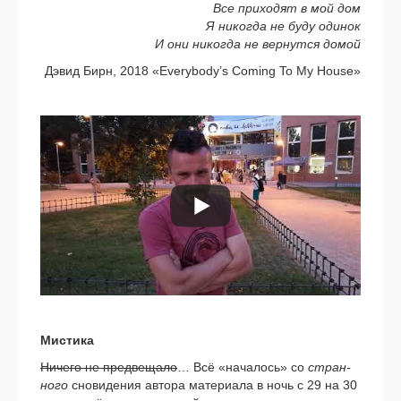
Все при­хо­дят в мой дом
Я нико­гда не буду оди­нок
И они нико­гда не вер­нут­ся домой
Дэвид Бирн, 2018 «Everybody’s Coming To My House»
Мистика
Ничего не пред­ве­ща­ло
… Всё «нача­лось» со
стран­
но­го
сно­ви­де­ния авто­ра мате­ри­а­ла в ночь с 29 на 30