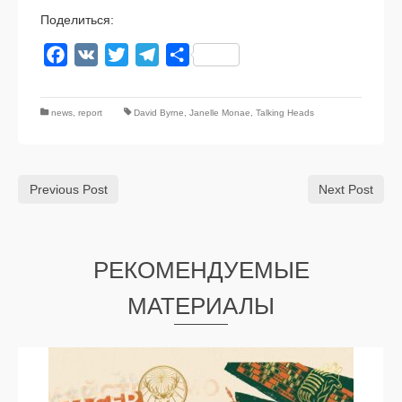
Поделиться:
Facebook
VK
Twitter
Telegram
Отправить
news
,
report
David Byrne
,
Janelle Monae
,
Talking Heads
Previous Post
Next Post
РЕКОМЕНДУЕМЫЕ
МАТЕРИАЛЫ