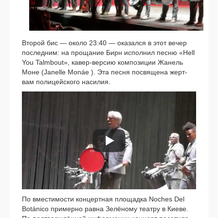
Второй бис — око­ло 23:40 — ока­зал­ся в этот вечер
послед­ним: на про­ща­ние Бирн испол­нил пес­ню «Hell
You Talmbout», кавер-версию ком­по­зи­ции Жанель
Моне (Janelle Monáe ). Эта пес­ня посвя­ще­на жерт­
вам поли­цей­ско­го наси­лия.
По вме­сти­мо­сти кон­церт­ная пло­щад­ка Noches Del
Botánico при­мер­но рав­на Зелёному теат­ру в Киеве.