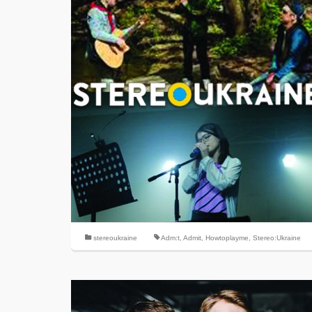
stereoukraine
Adm:t
,
Admit
,
Howtoplayme
,
Stereo:Ukraine