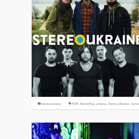
stereoukraine
FDR
,
MonteRay
,
omana
,
Stereo:Ukraine
,
zern