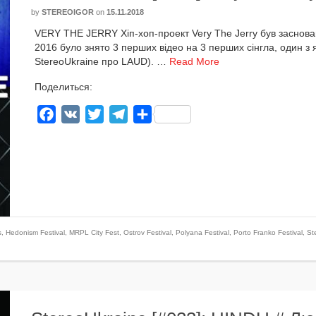
by
STEREOIGOR
on
15.11.2018
VERY THE JERRY Хіп-хоп-проект Very The Jerry був зас­но­ва­н
2016 було зня­то 3 пер­ших відео на 3 пер­ших сінгла, один з
StereoUkraine про LAUD). …
Read More
Поделиться:
Facebook
VK
Twitter
Telegram
Отправить
s
,
Hedonism Festival
,
MRPL City Fest
,
Ostrov Festival
,
Polyana Festival
,
Porto Franko Festival
,
St