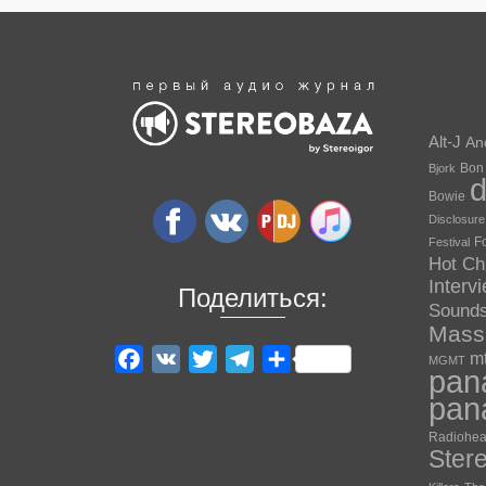
Alt-J
An
Bon
Bjork
Bowie
Disclosure
F
Festival
Hot Ch
Interv
Поделиться:
Sound
Massi
m
Facebook
VK
Twitter
Telegram
Отправить
MGMT
pan
pan
Radiohe
Ster