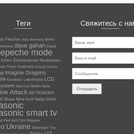
Теги
Свяжитесь с на
dy Fletcher
Berlin
Atlas Weekend
dave gahan
 Homme
David
depeche mode
Einstürzende Neubauten
Editors
oals
Franz Ferdinand
Gossip
Grimes
ip
Imagine Dragons
iew
LCD
Kasabian
LatexFauna
system
Martin Gore
Mad Cool
ve Attack
METRONOMY
tv
Muse
Nine Inch Nails
OASIS
asonic
asonic smart tv
ad
Red Hot Chili Peppers
eo:Ukraine
Stereoigor
The
U2
Tricky