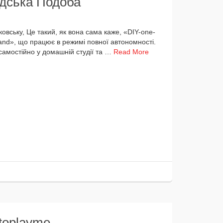
юдська Подоба
овську, Це такий, як вона сама каже, «DIY-one-
, що пра­ц­ює в режи­мі пов­ної авто­ном­но­сті.
і само­стій­но у домаш­ній студії та …
Read More
wtoplayme