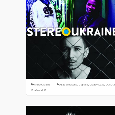
stereoukraine
Atlas Weekend
,
Cepasa
,
Crazzy Days
,
GusGu
Країна Мрій