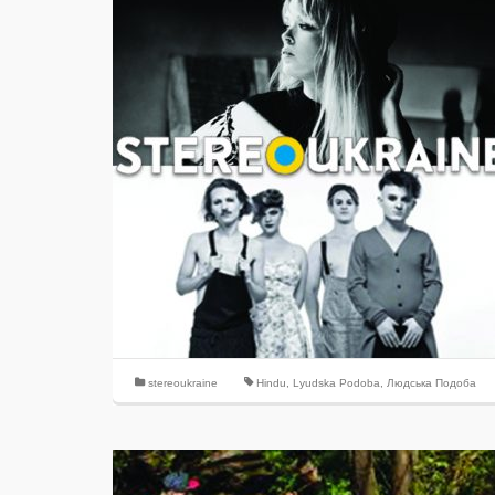
stereoukraine
Hindu
,
Lyudska Podoba
,
Людська Подоба