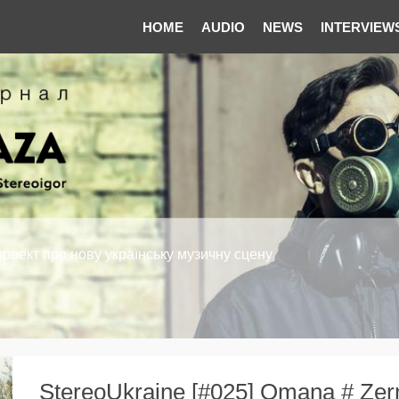
HOME
AUDIO
NEWS
INTERVIEW
проект про нову українську музичну сцену
StereoUkraine [#025] Omana # Zer