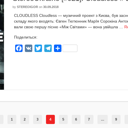
by
STEREOIGOR
on
30.09.2018
CLOUDLESS Cloudless — музич­ний про­ект з Києва, був зас­но­в
скла­ду яко­го вхо­дять: Євген Тютюнник МарІя Сорокіна Антон
ва­ли свою пер­шу піс­ню «Між Світами» — вона увій­ш­ла …
R
Поделиться:
Facebook
VK
Twitter
Telegram
Отправить
1
2
3
4
5
6
7
…
9