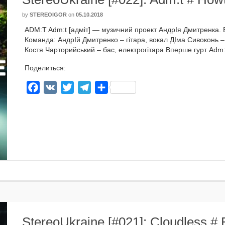
by
STEREOIGOR
on
05.10.2018
ADM:T Adm:t [адміт] — музич­ний про­ект АндрІя Дмитренка. Був
Команда: АндрІй Дмитренко – гіта­ра, вокал ДІма Сивоконь – д
Костя Чарторийський – бас, елек­тро­гіта­ра Вперше гурт Adm:
Поделиться:
Facebook
VK
Twitter
Telegram
Отправить
StereoUkraine [#021]: Cloudless # 