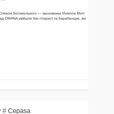
 Олексія Богомольного — зас­нов­ни­ка Vivienne Mort
ад OMANA увій­шли бас-гітарист та бара­бан­щик, які
ry # Cepasa