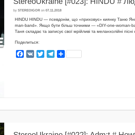
StereoUkraine [#023]: HINDU # Л
by
STEREOIGOR
on
07.11.2018
HINDU HINDU — псев­донім, що «при­хо­вує» киян­ку Таню Янк
man-band». Якщо бути більш точ­ни­ми — «DIY-one-woman-band»
Таня скла­дає та запи­сує свої мрій­ливі та мелан­хо­лій­ні піс­н
Поделиться:
Facebook
VK
Twitter
Telegram
Отправить
StereoUkraine [#022]: Adm:t # Ho