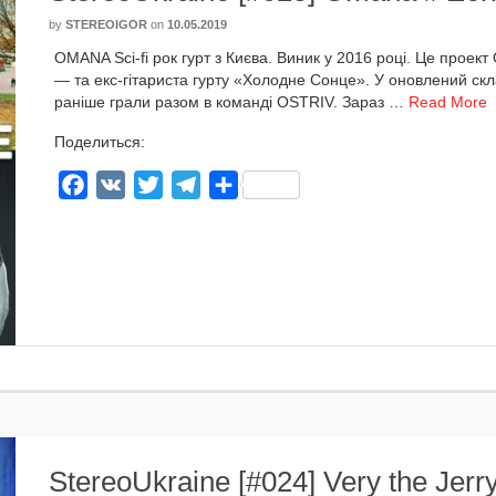
by
STEREOIGOR
on
10.05.2019
OMANA Sci-fi рок гурт з Києва. Виник у 2016 році. Це про­ект
— та екс-гітариста гур­ту «Холодне Сонце». У онов­ле­ний скл
рані­ше гра­ли разом в коман­ді OSTRIV. Зараз …
Read More
Поделиться:
Facebook
VK
Twitter
Telegram
Отправить
o
StereoUkraine [#024] Very the Jer