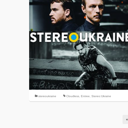
stereoukraine
Cloudless
,
Entree
,
Stereo:Ukraine
«