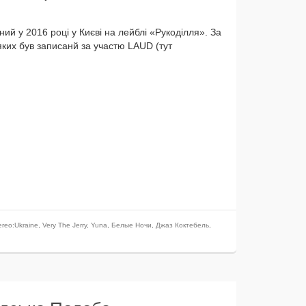
ий у 2016 році у Києві на лей­б­лі «Рукоділля». За
 яких був запи­санй за участю LAUD (тут
ereo:Ukraine
,
Very The Jerry
,
Yuna
,
Белые Ночи
,
Джаз Коктебель
,