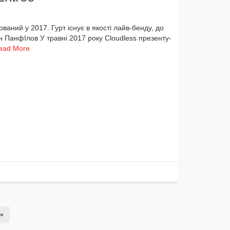
а­ний у 2017. Гурт існує в яко­сті лайв-бенду, до
 ПанфІлов У трав­ні 2017 року Cloudless пре­зен­ту­
ead More
»