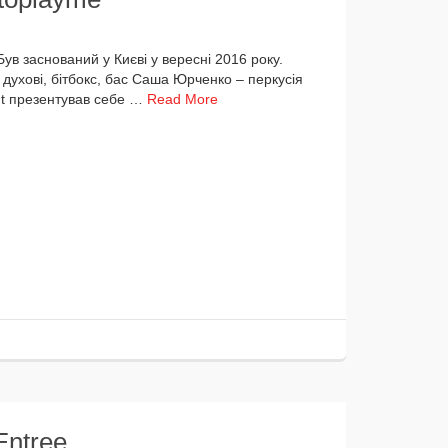
 зас­но­ва­ний у Києві у верес­ні 2016 року.
ухо­ві, біт­бокс, бас Саша Юрченко – пер­кусія
t пре­зен­ту­вав себе …
Read More
Entree