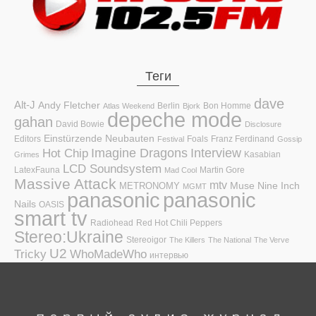
Теги
dave
Alt-J
Andy Fletcher
Berlin
Bon Homme
Atlas Weekend
Bjork
depeche mode
gahan
David Bowie
Disclosure
Einstürzende Neubauten
Editors
Foals
Franz Ferdinand
Festival
Gossip
Hot Chip
Imagine Dragons
Interview
Kasabian
Grimes
LCD Soundsystem
LatexFauna
Martin Gore
Mad Cool
Massive Attack
mtv
Muse
Nine Inch
METRONOMY
MGMT
panasonic
panasonic
Nails
OASIS
smart tv
Radiohead
Red Hot Chili Peppers
Stereo:Ukraine
Stereoigor
The Killers
The National
The Verve
U2
Tricky
WhoMadeWho
интервью