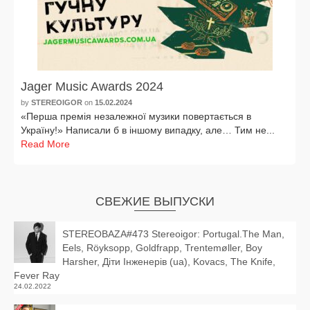
Jager Music Awards 2024
by
STEREOIGOR
on
15.02.2024
«Перша пре­мія неза­леж­ної музи­ки повер­таєть­ся в
Україну!» Написали б в іншо­му випад­ку, але… Тим не...
Read More
СВЕЖИЕ ВЫПУСКИ
STEREOBAZA#473 Stereoigor: Portugal.The Man,
Eels, Röyksopp, Goldfrapp, Trentemøller, Boy
Harsher, Діти Інженерів (ua), Kovacs, The Knife,
Fever Ray
24.02.2022