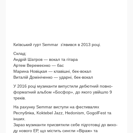
Київський гурт Semmar з’яви­вся в 2013 році.
Склад:
Андрій Шатров — вокал та гіта­ра
Артем Веремеєнко — бас
Марина Новіцкая — клавіш­ні, бек-вокал
Виталій Домініченко — удар­ні, бек-вокал
У 2016 році музи­кан­ти випу­сти­ли дебют­ний пов­но­
фор­мат­ний аль­бом «Босфор», до яко­го увій­шло 9
треків.
На рахун­ку Semmar висту­пи на фести­ва­лях
Республіка, Koktebel Jazz, Hedonism, GogolFest та
інших.
Зараз музи­кан­ти при­свя­ти­ли себе під­го­тов­ці до вихо­
ду ново­го ЕР, що містить сингли «Віраж» та