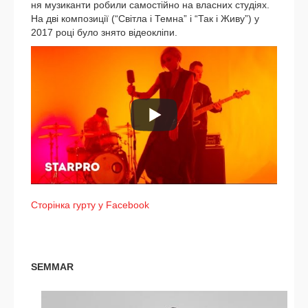
ня музи­кан­ти роби­ли само­стій­но на влас­них студіях.
На дві ком­по­зи­ції (“Світла і Темна” і “Так і Живу”) у
2017 році було зня­то відео­клі­пи.
Сторінка гур­ту у Facebook
SEMMAR