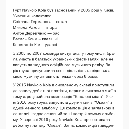
Гурт Navkolo Kola був зас­но­ва­ний у 2005 році у Києві.
Учасники колек­ти­ву:
Світлана Германова – вокал
Микола Раков — гіта­ра
Антон Дерев’янко — бас
Василь Клим – клавіш­ні
Константін Кім – удар­ні
З 2005 по 2007 коман­да висту­па­ла, у тому числі, бра­
ла участь в багатьох українсь­ких фести­ва­лях, але не
випу­сти­ла жод­но­го офі­цій­но­го музич­но­го релі­зу. За
рік група призу­пи­ни­ла свою діяль­ність та від­но­ви­ла
свою музич­ну актив­ність тіль­ки через 8 років.
У 2015 Navkolo Kola в онов­ле­но­му скла­ді при­сту­пи­ли
до запи­су дебют­ної платів­ки, пер­шим син­глом з якої в
тому ж році вий­ш­ла ком­по­зи­ція “В полоні міста”. У січ­
ні 2016 року група випу­сти­ла дру­гий син­гл “Океан” з
одной­мен­но­го аль­бо­му. Ця ком­по­зи­ція є заглав­ною в
лонг­плеї і задає основ­ний тон і настрій всьо­му аль­бо­
му. У верес­ні 2016 року Navkolo Kola пре­зен­то­ва­ла
дебют­ну платів­ку “Океан”. Запис ком­по­зи­цій і зве­ден­