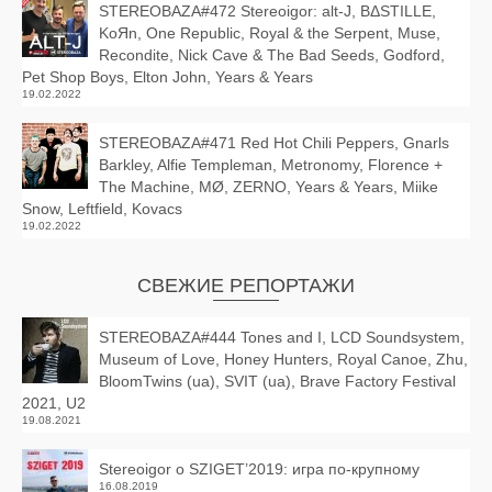
STEREOBAZA#472 Stereoigor: alt‑J, BΔSTILLE,
KoЯn, One Republic, Royal & the Serpent, Muse,
Recondite, Nick Cave & The Bad Seeds, Godford,
Pet Shop Boys, Elton John, Years & Years
19.02.2022
STEREOBAZA#471 Red Hot Chili Peppers, Gnarls
Barkley, Alfie Templeman, Metronomy, Florence +
The Machine, MØ, ZERNO, Years & Years, Miike
Snow, Leftfield, Kovacs
19.02.2022
СВЕЖИЕ РЕПОРТАЖИ
STEREOBAZA#444 Tones and I, LCD Soundsystem,
Museum of Love, Honey Hunters, Royal Canoe, Zhu,
BloomTwins (ua), SVIT (ua), Brave Factory Festival
2021, U2
19.08.2021
Stereoigor о SZIGET’2019: игра по-крупному
16.08.2019