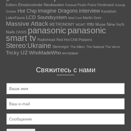
Einstürzende Neubauten
Editors
Foals
Franz Ferdinand
Festival
Gossip
Hot Chip
Imagine Dragons
Interview
Kasabian
Grimes
LCD Soundsystem
LatexFauna
Martin Gore
Mad Cool
Massive Attack
mtv
Muse
Nine Inch
METRONOMY
MGMT
panasonic
panasonic
Nails
OASIS
smart tv
Radiohead
Red Hot Chili Peppers
Stereo:Ukraine
Stereoigor
The Killers
The National
The Verve
U2
Tricky
WhoMadeWho
интервью
Свяжитесь с нами