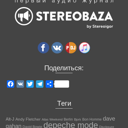
Поделиться:
Facebook
VK
Twitter
Telegram
Отправить
Теги
dave
Alt-J
Andy Fletcher
Berlin
Bon Homme
Atlas Weekend
Bjork
depeche mode
gahan
David Bowie
Disclosure