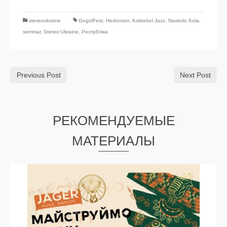
stereoukraine
GogolFest
,
Hedonism
,
Koktebel Jazz
,
Navkolo Kola
,
semmar
,
Stereo:Ukraine
,
Республіка
Previous Post
Next Post
РЕКОМЕНДУЕМЫЕ
МАТЕРИАЛЫ