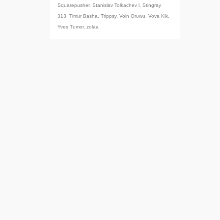
Squarepusher
,
Stanislav Tolkachev l
,
Stingray
313
,
Timur Basha
,
Trippsy
,
Voin Oruwu
,
Vova Klk
,
Yves Tumor
,
zolaa