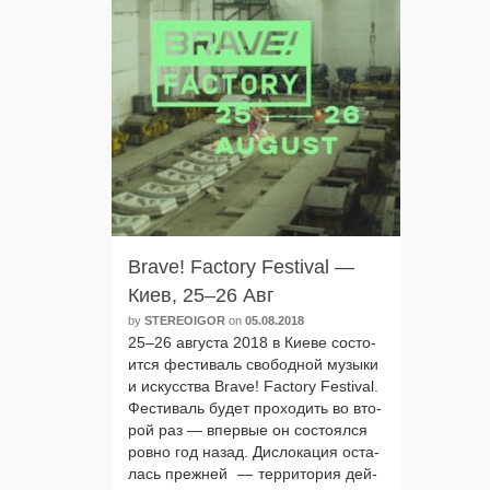
Brave! Factory Festival —
Киев, 25–26 Авг
by
STEREOIGOR
on
05.08.2018
25–26 авгу­ста 2018 в Киеве состо­
ит­ся фести­валь сво­бод­ной музы­ки
и искус­ства Brave! Factory Festival.
Фестиваль будет про­хо­дить во вто­
рой раз — впер­вые он состо­ял­ся
ров­но год назад. Дислокация оста­
лась преж­ней — тер­ри­то­рия дей­