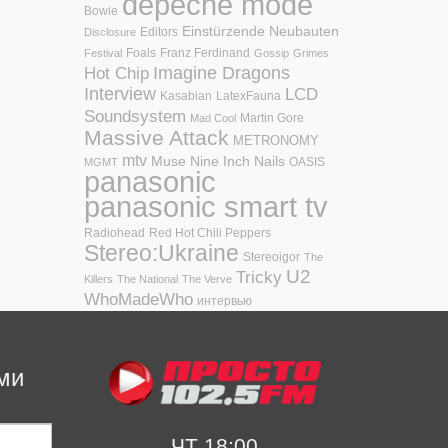
depeche mode
Bowie
Einstürzende Neubauten
Editors
Disclosure
Foals
Franz Ferdinand
Festival
Gossip
Grimes
Hot Chip
Imagine Dragons
Interview
LCD
Kasabian
LatexFauna
Soundsystem
Martin Gore
Mad Cool
Massive Attack
METRONOMY
mtv
Muse
Nine Inch Nails
OASIS
MGMT
panasonic
panasonic smart tv
Radiohead
Red Hot Chili Peppers
Stereo:Ukraine
Stereoigor
The
U2
Tricky
Killers
The National
The Verve
WhoMadeWho
интервью
ми
ЧТ 18:00