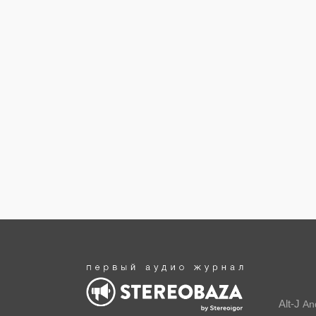
Alt-J
An