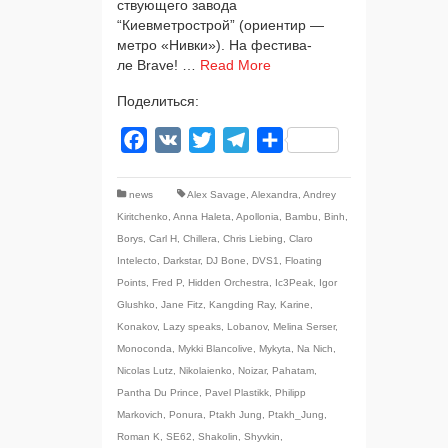
ству­ю­ще­го заво­да
“Киевметрострой” (ори­ен­тир —
мет­ро «Нивки»). На фести­ва­
ле Brave! …
Read More
Поделиться:
Facebook
VK
Twitter
Telegram
Отправить
news
Alex Savage
,
Alexandra
,
Andrey
Kiritchenko
,
Anna Haleta
,
Apollonia
,
Bambu
,
Binh
,
Borys
,
Carl H
,
Chillera
,
Chris Liebing
,
Claro
Intelecto
,
Darkstar
,
DJ Bone
,
DVS1
,
Floating
Points
,
Fred P
,
Hidden Orchestra
,
Ic3Peak
,
Igor
Glushko
,
Jane Fitz
,
Kangding Ray
,
Karine
,
Konakov
,
Lazy speaks
,
Lobanov
,
Melina Serser
,
Monoconda
,
Mykki Blancolive
,
Mykyta
,
Na Nich
,
Nicolas Lutz
,
Nikolaienko
,
Noizar
,
Pahatam
,
Pantha Du Prince
,
Pavel Plastikk
,
Philipp
Markovich
,
Ponura
,
Ptakh Jung
,
Ptakh_Jung
,
Roman K
,
SE62
,
Shakolin
,
Shyvkin
,