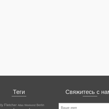
Теги
Свяжитесь с на
dy Fletcher
Berlin
Atlas Weekend