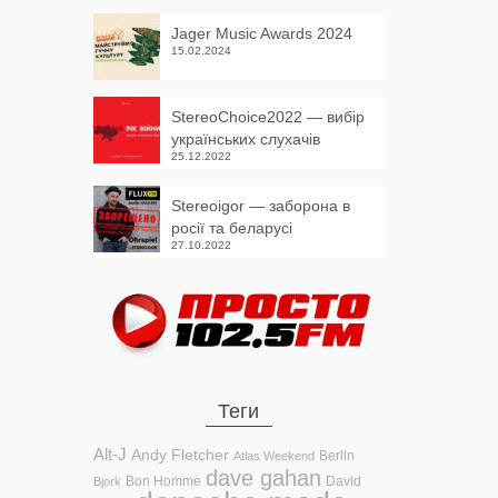
Jager Music Awards 2024
15.02.2024
StereoChoice2022 — вибір
українських слухачів
25.12.2022
Stereoigor — заборона в
росії та беларусі
27.10.2022
Теги
Alt-J
Andy Fletcher
Berlin
Atlas Weekend
dave gahan
Bon Homme
David
Bjork