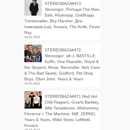
STEREOBAZA#473
Stereoigor: Portugal.The Man,
Eels, Röyksopp, Goldfrapp,
Trentemøller, Boy Harsher, Діти
Інженерів (ua), Kovacs, The Knife, Fever
Ray
24.02.2022
STEREOBAZA#472
Stereoigor: alt‑J, BΔSTILLE,
KoЯn, One Republic, Royal &
the Serpent, Muse, Recondite, Nick Cave
& The Bad Seeds, Godford, Pet Shop
Boys, Elton John, Years & Years
19.02.2022
STEREOBAZA#471 Red Hot
Chili Peppers, Gnarls Barkley,
Alfie Templeman, Metronomy,
Florence + The Machine, MØ, ZERNO,
Years & Years, Miike Snow, Leftfield,
Kovacs
19.02.2022