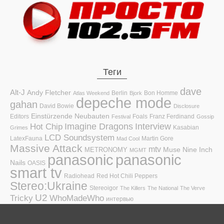
Теги
dave
Alt-J
Andy Fletcher
Berlin
Bon Homme
Atlas Weekend
Bjork
depeche mode
gahan
David Bowie
Disclosure
Einstürzende Neubauten
Editors
Foals
Franz Ferdinand
Festival
Gossip
Hot Chip
Imagine Dragons
Interview
Kasabian
Grimes
LCD Soundsystem
LatexFauna
Martin Gore
Mad Cool
Massive Attack
mtv
Muse
Nine Inch
METRONOMY
MGMT
panasonic
panasonic
Nails
OASIS
smart tv
Radiohead
Red Hot Chili Peppers
Stereo:Ukraine
Stereoigor
The Killers
The National
The Verve
U2
Tricky
WhoMadeWho
интервью