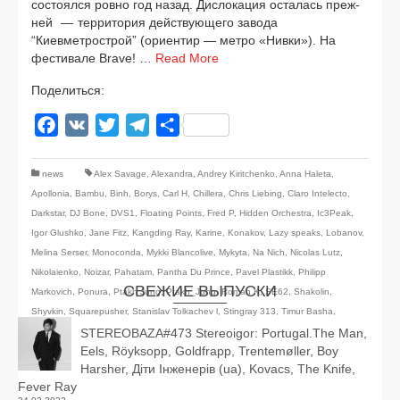
состо­ял­ся ров­но год назад. Дислокация оста­лась преж­
ней — тер­ри­то­рия дей­ству­ю­ще­го заво­да
“Киевметрострой” (ори­ен­тир — мет­ро «Нивки»). На
фести­ва­ле Brave! …
Read More
Поделиться:
Facebook
VK
Twitter
Telegram
Отправить
news
Alex Savage
,
Alexandra
,
Andrey Kiritchenko
,
Anna Haleta
,
Apollonia
,
Bambu
,
Binh
,
Borys
,
Carl H
,
Chillera
,
Chris Liebing
,
Claro Intelecto
,
Darkstar
,
DJ Bone
,
DVS1
,
Floating Points
,
Fred P
,
Hidden Orchestra
,
Ic3Peak
,
Igor Glushko
,
Jane Fitz
,
Kangding Ray
,
Karine
,
Konakov
,
Lazy speaks
,
Lobanov
,
Melina Serser
,
Monoconda
,
Mykki Blancolive
,
Mykyta
,
Na Nich
,
Nicolas Lutz
,
Nikolaienko
,
Noizar
,
Pahatam
,
Pantha Du Prince
,
Pavel Plastikk
,
Philipp
СВЕЖИЕ ВЫПУСКИ
Markovich
,
Ponura
,
Ptakh Jung
,
Ptakh_Jung
,
Roman K
,
SE62
,
Shakolin
,
Shyvkin
,
Squarepusher
,
Stanislav Tolkachev l
,
Stingray 313
,
Timur Basha
,
Trippsy
,
Voin Oruwu
STEREOBAZA#473 Stereoigor: Portugal.The Man,
,
Vova Klk
,
Yves Tumor
,
zolaa
Eels, Röyksopp, Goldfrapp, Trentemøller, Boy
Harsher, Діти Інженерів (ua), Kovacs, The Knife,
Fever Ray