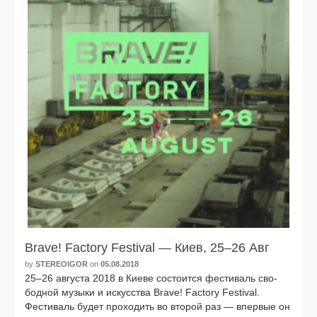
Brave! Factory Festival — Киев, 25–26 Авг
by
STEREOIGOR
on
05.08.2018
25–26 авгу­ста 2018 в Киеве состо­ит­ся фести­валь сво­
бод­ной музы­ки и искус­ства Brave! Factory Festival.
Фестиваль будет про­хо­дить во вто­рой раз — впер­вые он