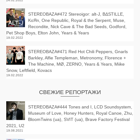
24.02.2022
STEREOBAZA#472 Stereoigor: alt‑J, BΔSTILLE,
KoЯn, One Republic, Royal & the Serpent, Muse,
Recondite, Nick Cave & The Bad Seeds, Godford,
Pet Shop Boys, Elton John, Years & Years
19.02.2022
STEREOBAZA#471 Red Hot Chili Peppers, Gnarls
Barkley, Alfie Templeman, Metronomy, Florence +
The Machine, MØ, ZERNO, Years & Years, Miike
Snow, Leftfield, Kovacs
19.02.2022
СВЕЖИЕ РЕПОРТАЖИ
STEREOBAZA#444 Tones and I, LCD Soundsystem,
Museum of Love, Honey Hunters, Royal Canoe, Zhu,
BloomTwins (ua), SVIT (ua), Brave Factory Festival
2021, U2
19.08.2021