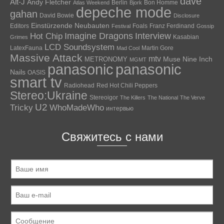
dave
Alt-J
Andy Fletcher
Berlin
Bon Homme
Atlas Weekend
Bjork
depeche mode
gahan
David Bowie
Disclosure
Einstürzende Neubauten
Editors
Foals
Franz Ferdinand
Festival
Gossip
Hot Chip
Imagine Dragons
Interview
Kasabian
Grimes
LCD Soundsystem
LatexFauna
Martin Gore
Mad Cool
Massive Attack
mtv
Muse
Nine Inch
METRONOMY
MGMT
panasonic
panasonic
Nails
OASIS
smart tv
Radiohead
Red Hot Chili Peppers
Stereo:Ukraine
Stereoigor
The Killers
The National
The Verve
U2
Tricky
WhoMadeWho
интервью
Свяжитесь с нами