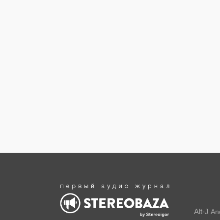
Alt-J
An