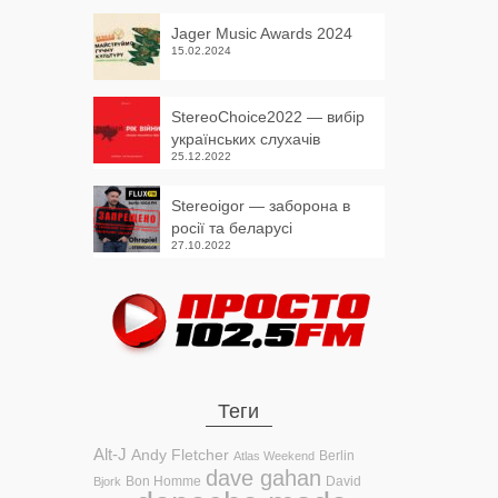
Jager Music Awards 2024
15.02.2024
StereoChoice2022 — вибір
українських слухачів
25.12.2022
Stereoigor — заборона в
росії та беларусі
27.10.2022
Теги
Alt-J
Andy Fletcher
Berlin
Atlas Weekend
dave gahan
Bon Homme
David
Bjork