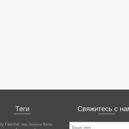
Теги
Свяжитесь с на
dy Fletcher
Berlin
Atlas Weekend