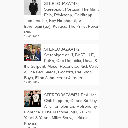
STEREOBAZA#473
Stereoigor: Portugal.The Man,
Eels, Röyksopp, Goldfrapp,
Trentemøller, Boy Harsher, Діти
Інженерів (ua), Kovacs, The Knife, Fever
Ray
24.02.2022
STEREOBAZA#472
Stereoigor: alt‑J, BΔSTILLE,
KoЯn, One Republic, Royal &
the Serpent, Muse, Recondite, Nick Cave
& The Bad Seeds, Godford, Pet Shop
Boys, Elton John, Years & Years
19.02.2022
STEREOBAZA#471 Red Hot
Chili Peppers, Gnarls Barkley,
Alfie Templeman, Metronomy,
Florence + The Machine, MØ, ZERNO,
Years & Years, Miike Snow, Leftfield,
Kovacs
19.02.2022