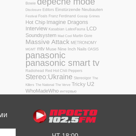
depeche mode
Bowie
Einstürzende Neubauten
Editors
Disclosure
Foals
Franz Ferdinand
Festival
Gossip
Grimes
Hot Chip
Imagine Dragons
Interview
LCD
Kasabian
LatexFauna
Soundsystem
Martin Gore
Mad Cool
Massive Attack
METRONOMY
mtv
Muse
Nine Inch Nails
OASIS
MGMT
panasonic
panasonic smart tv
Radiohead
Red Hot Chili Peppers
Stereo:Ukraine
Stereoigor
The
U2
Tricky
Killers
The National
The Verve
WhoMadeWho
интервью
ми
ЧТ 18:00