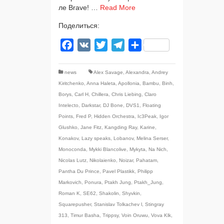
ле Brave! …
Read More
Поделиться:
Facebook
VK
Twitter
Telegram
Отправить
news
Alex Savage
,
Alexandra
,
Andrey
Kiritchenko
,
Anna Haleta
,
Apollonia
,
Bambu
,
Binh
,
Borys
,
Carl H
,
Chillera
,
Chris Liebing
,
Claro
Intelecto
,
Darkstar
,
DJ Bone
,
DVS1
,
Floating
Points
,
Fred P
,
Hidden Orchestra
,
Ic3Peak
,
Igor
Glushko
,
Jane Fitz
,
Kangding Ray
,
Karine
,
Konakov
,
Lazy speaks
,
Lobanov
,
Melina Serser
,
Monoconda
,
Mykki Blancolive
,
Mykyta
,
Na Nich
,
Nicolas Lutz
,
Nikolaienko
,
Noizar
,
Pahatam
,
Pantha Du Prince
,
Pavel Plastikk
,
Philipp
Markovich
,
Ponura
,
Ptakh Jung
,
Ptakh_Jung
,
Roman K
,
SE62
,
Shakolin
,
Shyvkin
,
Squarepusher
,
Stanislav Tolkachev l
,
Stingray
313
,
Timur Basha
,
Trippsy
,
Voin Oruwu
,
Vova Klk
,