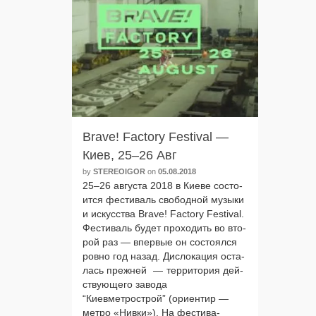
Brave! Factory Festival —
Киев, 25–26 Авг
by
STEREOIGOR
on
05.08.2018
25–26 авгу­ста 2018 в Киеве состо­
ит­ся фести­валь сво­бод­ной музы­ки
и искус­ства Brave! Factory Festival.
Фестиваль будет про­хо­дить во вто­
рой раз — впер­вые он состо­ял­ся
ров­но год назад. Дислокация оста­
лась преж­ней — тер­ри­то­рия дей­
ству­ю­ще­го заво­да
“Киевметрострой” (ори­ен­тир —
мет­ро «Нивки»). На фести­ва­