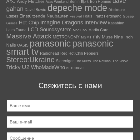
dave
Alt-J
Andy Fletcher
Berlin
Bon Homme
Atlas Weekend
Bjork
depeche mode
gahan
David Bowie
Disclosure
Einstürzende Neubauten
Editors
Foals
Franz Ferdinand
Festival
Gossip
Hot Chip
Imagine Dragons
Interview
Kasabian
Grimes
LCD Soundsystem
LatexFauna
Martin Gore
Mad Cool
Massive Attack
mtv
Muse
Nine Inch
METRONOMY
MGMT
panasonic
panasonic
Nails
OASIS
smart tv
Radiohead
Red Hot Chili Peppers
Stereo:Ukraine
Stereoigor
The Killers
The National
The Verve
U2
Tricky
WhoMadeWho
интервью
Свяжитесь с нами