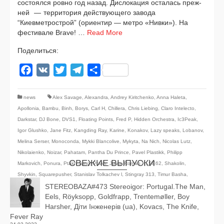
состо­ял­ся ров­но год назад. Дислокация оста­лась преж­
ней — тер­ри­то­рия дей­ству­ю­ще­го заво­да
“Киевметрострой” (ори­ен­тир — мет­ро «Нивки»). На
фести­ва­ле Brave! …
Read More
Поделиться:
Facebook
VK
Twitter
Telegram
Отправить
news
Alex Savage
,
Alexandra
,
Andrey Kiritchenko
,
Anna Haleta
,
Apollonia
,
Bambu
,
Binh
,
Borys
,
Carl H
,
Chillera
,
Chris Liebing
,
Claro Intelecto
,
Darkstar
,
DJ Bone
,
DVS1
,
Floating Points
,
Fred P
,
Hidden Orchestra
,
Ic3Peak
,
Igor Glushko
,
Jane Fitz
,
Kangding Ray
,
Karine
,
Konakov
,
Lazy speaks
,
Lobanov
,
Melina Serser
,
Monoconda
,
Mykki Blancolive
,
Mykyta
,
Na Nich
,
Nicolas Lutz
,
Nikolaienko
,
Noizar
,
Pahatam
,
Pantha Du Prince
,
Pavel Plastikk
,
Philipp
СВЕЖИЕ ВЫПУСКИ
Markovich
,
Ponura
,
Ptakh Jung
,
Ptakh_Jung
,
Roman K
,
SE62
,
Shakolin
,
Shyvkin
,
Squarepusher
,
Stanislav Tolkachev l
,
Stingray 313
,
Timur Basha
,
Trippsy
,
Voin Oruwu
STEREOBAZA#473 Stereoigor: Portugal.The Man,
,
Vova Klk
,
Yves Tumor
,
zolaa
Eels, Röyksopp, Goldfrapp, Trentemøller, Boy
Harsher, Діти Інженерів (ua), Kovacs, The Knife,
Fever Ray