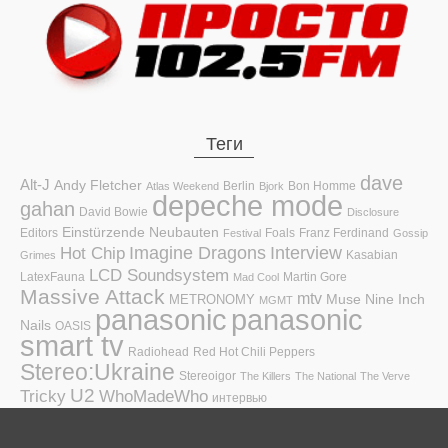
Теги
dave
Alt-J
Andy Fletcher
Berlin
Bon Homme
Atlas Weekend
Bjork
depeche mode
gahan
David Bowie
Disclosure
Einstürzende Neubauten
Editors
Foals
Franz Ferdinand
Festival
Gossip
Hot Chip
Imagine Dragons
Interview
Kasabian
Grimes
LCD Soundsystem
LatexFauna
Martin Gore
Mad Cool
Massive Attack
mtv
Muse
Nine Inch
METRONOMY
MGMT
panasonic
panasonic
Nails
OASIS
smart tv
Radiohead
Red Hot Chili Peppers
Stereo:Ukraine
Stereoigor
The Killers
The National
The Verve
U2
Tricky
WhoMadeWho
интервью