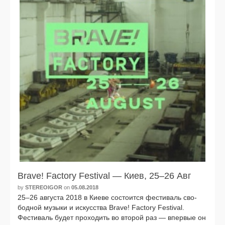
Brave! Factory Festival — Киев, 25–26 Авг
by
STEREOIGOR
on
05.08.2018
25–26 авгу­ста 2018 в Киеве состо­ит­ся фести­валь сво­
бод­ной музы­ки и искус­ства Brave! Factory Festival.
Фестиваль будет про­хо­дить во вто­рой раз — впер­вые он