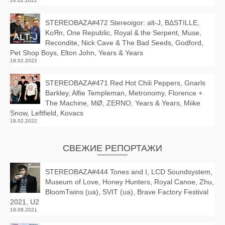
24.02.2022
STEREOBAZA#472 Stereoigor: alt‑J, BΔSTILLE,
KoЯn, One Republic, Royal & the Serpent, Muse,
Recondite, Nick Cave & The Bad Seeds, Godford,
Pet Shop Boys, Elton John, Years & Years
19.02.2022
STEREOBAZA#471 Red Hot Chili Peppers, Gnarls
Barkley, Alfie Templeman, Metronomy, Florence +
The Machine, MØ, ZERNO, Years & Years, Miike
Snow, Leftfield, Kovacs
19.02.2022
СВЕЖИЕ РЕПОРТАЖИ
STEREOBAZA#444 Tones and I, LCD Soundsystem,
Museum of Love, Honey Hunters, Royal Canoe, Zhu,
BloomTwins (ua), SVIT (ua), Brave Factory Festival
2021, U2
19.08.2021