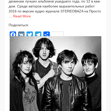
дюжи­нам луч­ших аль­бо­мов ушед­ше­го года, по 12 в каж­
дом. Среди авто­ров наи­бо­лее выра­зи­тель­ных работ
2016 по вер­сии аудио жур­на­ла STEREOBAZA на Просто
…
Read More
Поделиться:
Facebook
VK
Twitter
Telegram
Отправить
news
2016
,
ANOHNI
,
Arcade Fire
,
Atoms for Peace
,
Bon Iver
,
Darkside
,
David Bowie
,
HÆLOS
,
Kaytranada
,
Leonard Cohen
,
Liar
,
M83
,
MGMT
,
Nick Cave
,
Nicolas Jaar
,
Radiohed
,
The Bad Seeds
,
Tricky
,
ZHU