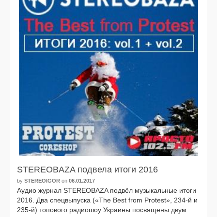
STEREOBAZA подвела итоги 2016
by
STEREOIGOR
on
06.01.2017
Аудио жур­нал STEREOBAZA под­вёл музы­каль­ные ито­ги
2016. Два спец­вы­пус­ка («The Best from Protest», 234‑й и
235‑й) топо­во­го ради­о­шоу Украины посвя­ще­ны двум