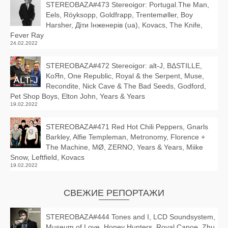
STEREOBAZA#473 Stereoigor: Portugal.The Man,
Eels, Röyksopp, Goldfrapp, Trentemøller, Boy
Harsher, Діти Інженерів (ua), Kovacs, The Knife,
Fever Ray
24.02.2022
STEREOBAZA#472 Stereoigor: alt‑J, BΔSTILLE,
KoЯn, One Republic, Royal & the Serpent, Muse,
Recondite, Nick Cave & The Bad Seeds, Godford,
Pet Shop Boys, Elton John, Years & Years
19.02.2022
STEREOBAZA#471 Red Hot Chili Peppers, Gnarls
Barkley, Alfie Templeman, Metronomy, Florence +
The Machine, MØ, ZERNO, Years & Years, Miike
Snow, Leftfield, Kovacs
19.02.2022
СВЕЖИЕ РЕПОРТАЖИ
STEREOBAZA#444 Tones and I, LCD Soundsystem,
Museum of Love, Honey Hunters, Royal Canoe, Zhu,