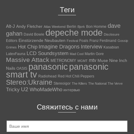
Теги
dave
Alt-J
Andy Fletcher
Berlin
Bon Homme
Atlas Weekend
Bjork
depeche mode
gahan
David Bowie
Disclosure
Einstürzende Neubauten
Editors
Foals
Franz Ferdinand
Festival
Gossip
Hot Chip
Imagine Dragons
Interview
Kasabian
Grimes
LCD Soundsystem
LatexFauna
Martin Gore
Mad Cool
Massive Attack
mtv
Muse
Nine Inch
METRONOMY
MGMT
panasonic
panasonic
Nails
OASIS
smart tv
Radiohead
Red Hot Chili Peppers
Stereo:Ukraine
Stereoigor
The Killers
The National
The Verve
U2
Tricky
WhoMadeWho
интервью
Свяжитесь с нами