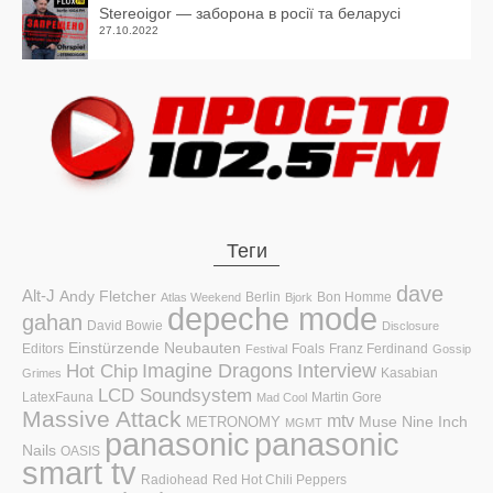
Stereoigor — заборона в росії та беларусі
27.10.2022
Теги
dave
Alt-J
Andy Fletcher
Berlin
Bon Homme
Atlas Weekend
Bjork
depeche mode
gahan
David Bowie
Disclosure
Einstürzende Neubauten
Editors
Foals
Franz Ferdinand
Festival
Gossip
Hot Chip
Imagine Dragons
Interview
Kasabian
Grimes
LCD Soundsystem
LatexFauna
Martin Gore
Mad Cool
Massive Attack
mtv
Muse
Nine Inch
METRONOMY
MGMT
panasonic
panasonic
Nails
OASIS
smart tv
Radiohead
Red Hot Chili Peppers