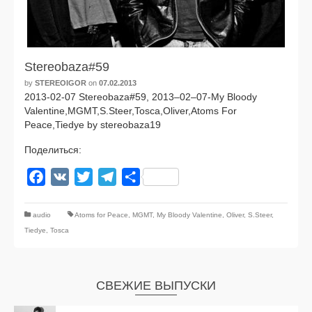
Stereobaza#59
by
STEREOIGOR
on
07.02.2013
2013-02-07 Stereobaza#59, 2013–02–07-My Bloody
Valentine,MGMT,S.Steer,Tosca,Oliver,Atoms For
Peace,Tiedye by stereobaza19
Поделиться:
Facebook
VK
Twitter
Telegram
Отправить
audio
Atoms for Peace
,
MGMT
,
My Bloody Valentine
,
Oliver
,
S.Steer
,
Tiedye
,
Tosca
СВЕЖИЕ ВЫПУСКИ