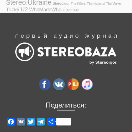
Stereo:Ukraine
Stereoigor
The Killers
The National
The Verve
U2
Tricky
WhoMadeWho
интервью
Поделиться:
Facebook
VK
Twitter
Telegram
Отправить