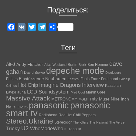
Поделиться:
Facebook
VK
Twitter
Telegram
Отправить
Теги
dave
Alt-J
Andy Fletcher
Berlin
Bon Homme
Atlas Weekend
Bjork
depeche mode
gahan
David Bowie
Disclosure
Einstürzende Neubauten
Editors
Foals
Franz Ferdinand
Festival
Gossip
Hot Chip
Imagine Dragons
Interview
Kasabian
Grimes
LCD Soundsystem
LatexFauna
Martin Gore
Mad Cool
Massive Attack
mtv
Muse
Nine Inch
METRONOMY
MGMT
panasonic
panasonic
Nails
OASIS
smart tv
Radiohead
Red Hot Chili Peppers
Stereo:Ukraine
Stereoigor
The Killers
The National
The Verve
U2
Tricky
WhoMadeWho
интервью