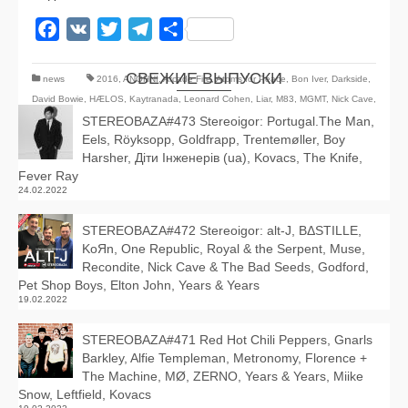
Facebook
VK
Twitter
Telegram
Отправить
СВЕЖИЕ ВЫПУСКИ
news
2016
,
ANOHNI
,
Arcade Fire
,
Atoms for Peace
,
Bon Iver
,
Darkside
,
David Bowie
,
HÆLOS
,
Kaytranada
,
Leonard Cohen
,
Liar
,
M83
,
MGMT
,
Nick Cave
,
Nicolas Jaar
,
STEREOBAZA#473 Stereoigor: Portugal.The Man,
Radiohed
,
The Bad Seeds
,
Tricky
,
ZHU
Eels, Röyksopp, Goldfrapp, Trentemøller, Boy
Harsher, Діти Інженерів (ua), Kovacs, The Knife,
Fever Ray
24.02.2022
STEREOBAZA#472 Stereoigor: alt‑J, BΔSTILLE,
KoЯn, One Republic, Royal & the Serpent, Muse,
Recondite, Nick Cave & The Bad Seeds, Godford,
Pet Shop Boys, Elton John, Years & Years
19.02.2022
STEREOBAZA#471 Red Hot Chili Peppers, Gnarls
Barkley, Alfie Templeman, Metronomy, Florence +
The Machine, MØ, ZERNO, Years & Years, Miike
Snow, Leftfield, Kovacs