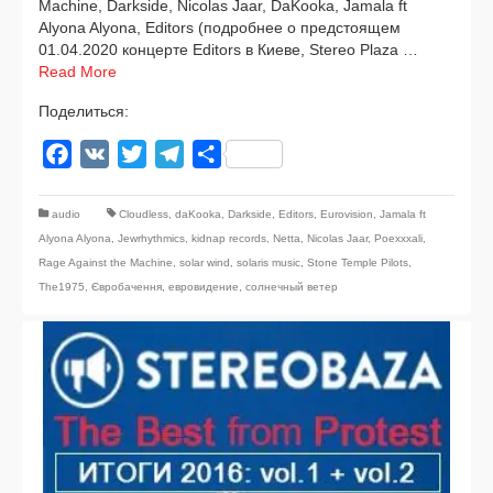
Machine, Darkside, Nicolas Jaar, DaKooka, Jamala ft
Alyona Alyona, Editors (подроб­нее о пред­сто­я­щем
01.04.2020 кон­цер­те Editors в Киеве, Stereo Plaza …
Read More
Поделиться:
Facebook
VK
Twitter
Telegram
Отправить
audio
Cloudless
,
daKooka
,
Darkside
,
Editors
,
Eurovision
,
Jamala ft
Alyona Alyona
,
Jewrhythmics
,
kidnap records
,
Netta
,
Nicolas Jaar
,
Poexxxali
,
Rage Against the Machine
,
solar wind
,
solaris music
,
Stone Temple Pilots
,
The1975
,
Євробачення
,
евровидение
,
солнечный ветер